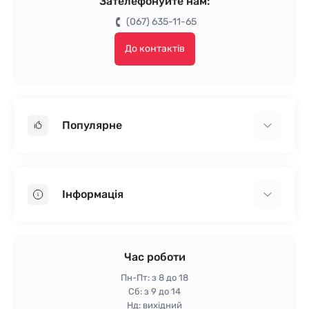
Зателефонуйте нам:
(067) 635-11-65
До контактів
Популярне
Гіпсокартон
OSB
Інформація
Пінопласт
Пінополістирол
Доставка
Мінеральна вата
Оплата
Час роботи
Клей для плитки
Контакти
Пн-Пт: з 8 до 18
Гарантія та повернення
Сб: з 9 до 14
Нд: вихідний
Політика конфіденційності