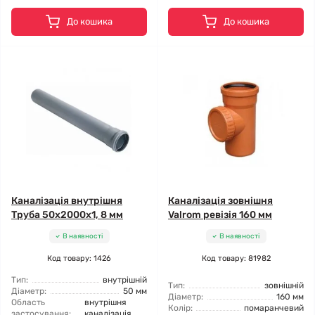
До кошика
До кошика
Каналізація внутрішня
Каналізація зовнішня
Труба 50x2000x1, 8 мм
Valrom ревізія 160 мм
В наявності
В наявності
Код товару: 1426
Код товару: 81982
Тип:
внутрішній
Тип:
зовнішній
Діаметр:
50 мм
Діаметр:
160 мм
Область
внутрішня
Колір:
помаранчевий
застосування:
каналізація