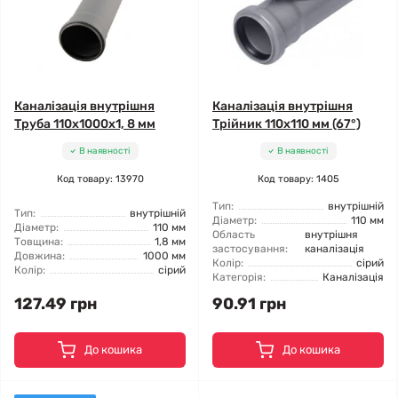
Каналізація внутрішня
Каналізація внутрішня
Труба 110x1000x1, 8 мм
Трійник 110x110 мм (67°)
В наявності
В наявності
Код товару: 13970
Код товару: 1405
Тип:
внутрішній
Тип:
внутрішній
Діаметр:
110 мм
Діаметр:
110 мм
Область
внутрішня
Товщина:
1,8 мм
застосування:
каналізація
Довжина:
1000 мм
Колір:
сірий
Колір:
сірий
Категорія:
Каналізація
127.49 грн
90.91 грн
До кошика
До кошика