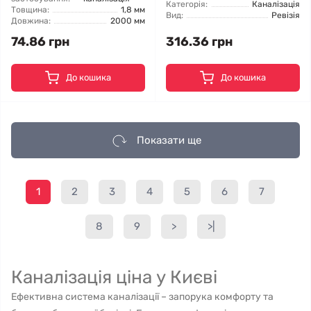
Категорія:
Каналізація
Товщина:
1,8 мм
Вид:
Ревізія
Довжина:
2000 мм
74.86 грн
316.36 грн
До кошика
До кошика
Показати ще
1
2
3
4
5
6
7
8
9
>
>|
Каналізація ціна у Києві
Ефективна система каналізації – запорука комфорту та