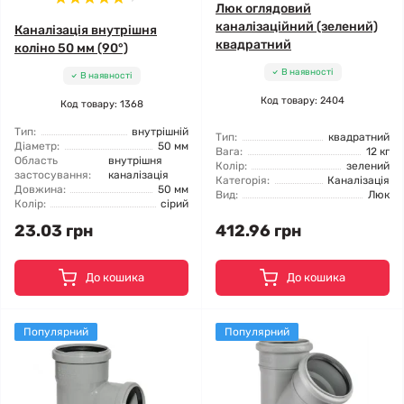
Люк оглядовий
каналізаційний (зелений)
Каналізація внутрішня
квадратний
коліно 50 мм (90°)
В наявності
В наявності
Код товару: 2404
Код товару: 1368
Тип:
внутрішній
Тип:
квадратний
Діаметр:
50 мм
Вага:
12 кг
Область
внутрішня
Колір:
зелений
застосування:
каналізація
Категорія:
Каналізація
Довжина:
50 мм
Вид:
Люк
Колір:
сірий
23.03 грн
412.96 грн
До кошика
До кошика
Популярний
Популярний