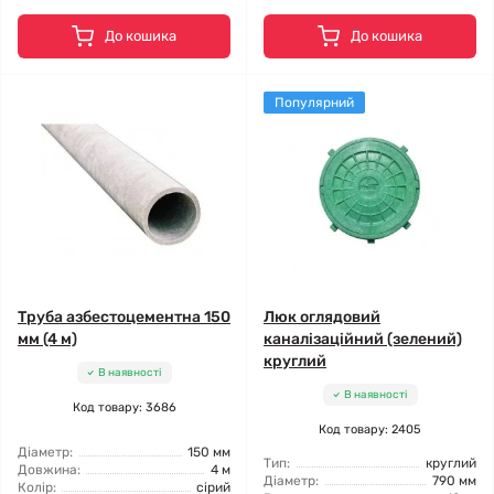
До кошика
До кошика
Популярний
Труба азбестоцементна 150
Люк оглядовий
мм (4 м)
каналізаційний (зелений)
круглий
В наявності
В наявності
Код товару: 3686
Код товару: 2405
Діаметр:
150 мм
Тип:
круглий
Довжина:
4 м
Діаметр:
790 мм
Колір:
сірий