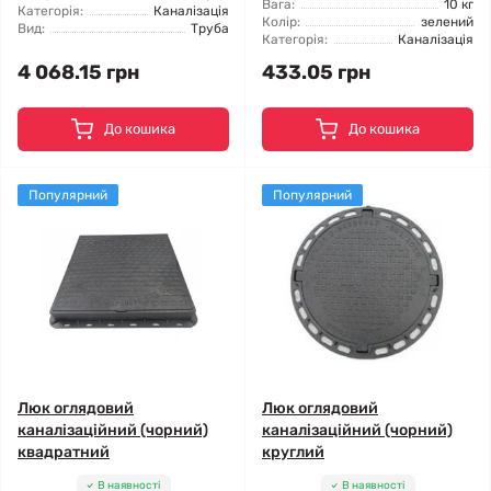
Вага:
10 кг
Категорія:
Каналізація
Колір:
зелений
Вид:
Труба
Категорія:
Каналізація
4 068.15 грн
433.05 грн
До кошика
До кошика
Популярний
Популярний
Люк оглядовий
Люк оглядовий
каналізаційний (чорний)
каналізаційний (чорний)
квадратний
круглий
В наявності
В наявності