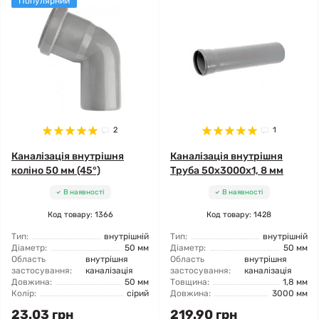
Популярний
2
1
Каналізація внутрішня
Каналізація внутрішня
коліно 50 мм (45°)
Труба 50x3000x1, 8 мм
В наявності
В наявності
Код товару: 1366
Код товару: 1428
Тип:
внутрішній
Тип:
внутрішній
Діаметр:
50 мм
Діаметр:
50 мм
Область
внутрішня
Область
внутрішня
застосування:
каналізація
застосування:
каналізація
Довжина:
50 мм
Товщина:
1,8 мм
Колір:
сірий
Довжина:
3000 мм
23.03 грн
219.90 грн