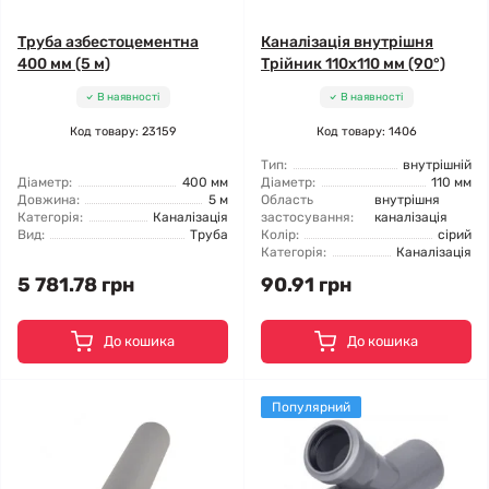
Труба азбестоцементна
Каналізація внутрішня
400 мм (5 м)
Трійник 110x110 мм (90°)
В наявності
В наявності
Код товару: 23159
Код товару: 1406
Тип:
внутрішній
Діаметр:
400 мм
Діаметр:
110 мм
Довжина:
5 м
Область
внутрішня
Категорія:
Каналізація
застосування:
каналізація
Вид:
Труба
Колір:
сірий
Категорія:
Каналізація
5 781.78 грн
90.91 грн
До кошика
До кошика
Популярний