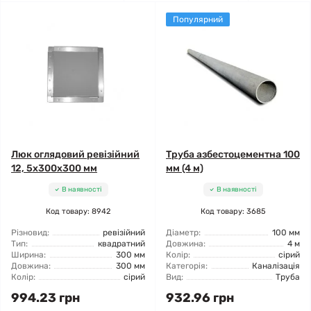
Популярний
Люк оглядовий ревізійний
Труба азбестоцементна 100
12, 5x300x300 мм
мм (4 м)
В наявності
В наявності
Код товару: 8942
Код товару: 3685
Різновид:
ревізійний
Діаметр:
100 мм
Тип:
квадратний
Довжина:
4 м
Ширина:
300 мм
Колір:
сірий
Довжина:
300 мм
Категорія:
Каналізація
Колір:
сірий
Вид:
Труба
994.23 грн
932.96 грн