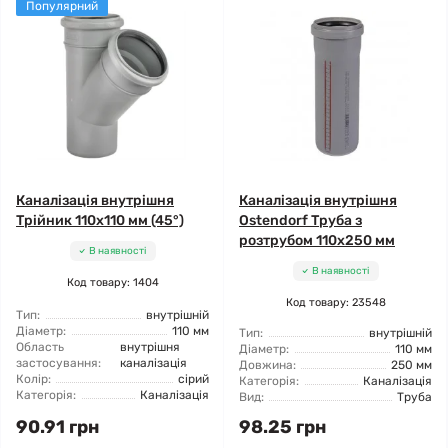
Популярний
Каналізація внутрішня
Каналізація внутрішня
Трійник 110x110 мм (45°)
Ostendorf Труба з
розтрубом 110x250 мм
В наявності
В наявності
Код товару: 1404
Код товару: 23548
Тип:
внутрішній
Діаметр:
110 мм
Тип:
внутрішній
Область
внутрішня
Діаметр:
110 мм
застосування:
каналізація
Довжина:
250 мм
Колір:
сірий
Категорія:
Каналізація
Категорія:
Каналізація
Вид:
Труба
90.91 грн
98.25 грн