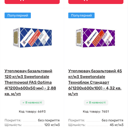
Популярний
Популярний
Утеплювач базальтовий
Утеплювач базальтовий 45
120 кг/м3 Sweetondale
кг/м3 Sweetondale
Thermowool FAS Optima
Техноблок Стандарт
4(1200x600x50 мм) - 2,88
6(1200x600x100) - 4,32 кв.
кв. м/уп
м/уп
В наявності
В наявності
Код товару: 6693
Код товару: 7651
Покриття:
без покриття
Покриття:
без покриття
Щільність:
120 кг/м3
Щільність:
45 кг/м3