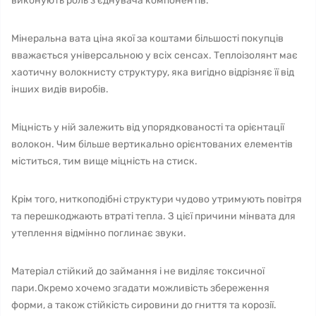
виконують роль з'єднувача компонентів.
Мінеральна вата ціна якої за коштами більшості покупців
вважається універсальною у всіх сенсах. Теплоізолянт має
хаотичну волокнисту структуру, яка вигідно відрізняє її від
інших видів виробів.
Міцність у ній залежить від упорядкованості та орієнтації
волокон. Чим більше вертикально орієнтованих елементів
міститься, тим вище міцність на стиск.
Крім того, ниткоподібні структури чудово утримують повітря
та перешкоджають втраті тепла. З цієї причини мінвата для
утеплення відмінно поглинає звуки.
Матеріал стійкий до займання і не виділяє токсичної
пари.Окремо хочемо згадати можливість збереження
форми, а також стійкість сировини до гниття та корозії.