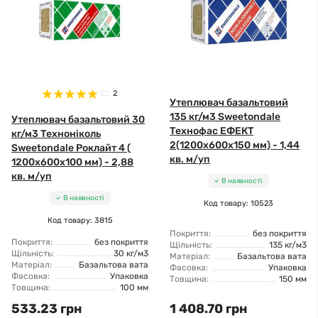
2
Утеплювач базальтовий
135 кг/м3 Sweetondale
Утеплювач базальтовий 30
Технофас ЕФЕКТ
кг/м3 Техноніколь
2(1200x600x150 мм) - 1,44
Sweetondale Роклайт 4 (
кв. м/уп
1200x600x100 мм) - 2,88
кв. м/уп
В наявності
В наявності
Код товару: 10523
Код товару: 3815
Покриття:
без покриття
Покриття:
без покриття
Щільність:
135 кг/м3
Щільність:
30 кг/м3
Матеріал:
Базальтова вата
Матеріал:
Базальтова вата
Фасовка:
Упаковка
Фасовка:
Упаковка
Товщина:
150 мм
Товщина:
100 мм
533.23 грн
1 408.70 грн