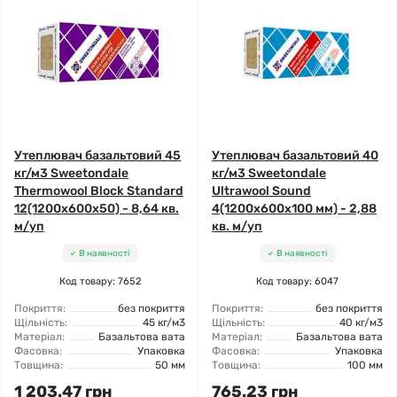
Утеплювач базальтовий 45
Утеплювач базальтовий 40
кг/м3 Sweetondale
кг/м3 Sweetondale
Thermowool Block Standard
Ultrawool Sound
12(1200x600x50) - 8,64 кв.
4(1200x600x100 мм) - 2,88
м/уп
кв. м/уп
В наявності
В наявності
Код товару: 7652
Код товару: 6047
Покриття:
без покриття
Покриття:
без покриття
Щільність:
45 кг/м3
Щільність:
40 кг/м3
Матеріал:
Базальтова вата
Матеріал:
Базальтова вата
Фасовка:
Упаковка
Фасовка:
Упаковка
Товщина:
50 мм
Товщина:
100 мм
1 203.47 грн
765.23 грн