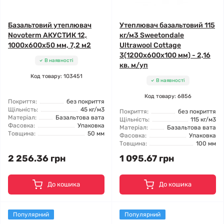
Базальтовий утеплювач
Утеплювач базальтовий 115
Novoterm АКУСТИК 12,
кг/м3 Sweetondale
1000x600x50 мм, 7,2 м2
Ultrawool Cottage
3(1200x600x100 мм) - 2,16
В наявності
кв. м/уп
Код товару: 103451
В наявності
Код товару: 6856
Покриття:
без покриття
Щільність:
45 кг/м3
Покриття:
без покриття
Матеріал:
Базальтова вата
Щільність:
115 кг/м3
Фасовка:
Упаковка
Матеріал:
Базальтова вата
Товщина:
50 мм
Фасовка:
Упаковка
Товщина:
100 мм
2 256.36 грн
1 095.67 грн
До кошика
До кошика
Популярний
Популярний