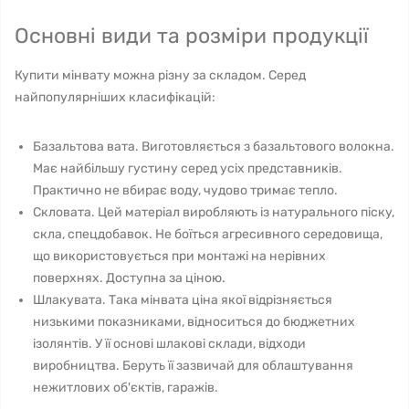
Основні види та розміри продукції
Купити мінвату можна різну за складом. Серед
найпопулярніших класифікацій:
Базальтова вата. Виготовляється з базальтового волокна.
Має найбільшу густину серед усіх представників.
Практично не вбирає воду, чудово тримає тепло.
Скловата. Цей матеріал виробляють із натурального піску,
скла, спецдобавок. Не боїться агресивного середовища,
що використовується при монтажі на нерівних
поверхнях. Доступна за ціною.
Шлакувата. Така мінвата ціна якої відрізняється
низькими показниками, відноситься до бюджетних
ізолянтів. У її основі шлакові склади, відходи
виробництва. Беруть її зазвичай для облаштування
нежитлових об'єктів, гаражів.