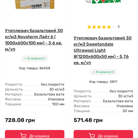
2
Утеплювач базальтовий 30
кг/м3 Novoterm Лайт 6 (
Утеплювач базальтовий 30
1000x600x100 мм) - 3,6 кв.
кг/м3 Sweetondale
м/уп
Ultrawool Light
8(1200x600x50 мм) - 5,76
В наявності
кв. м/уп
Код товару: 86458
В наявності
Код товару: 3817
Покриття:
без покриття
Щільність:
30 кг/м3
Покриття:
без покриття
Матеріал:
Базальтова вата
Щільність:
30 кг/м3
Фасовка:
Упаковка
Матеріал:
Базальтова вата
Товщина:
100 мм
Фасовка:
Упаковка
Товщина:
50 мм
728.08 грн
571.48 грн
До кошика
До кошика