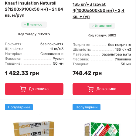
Knauf Insulation Naturoll
135 кг/м3 Izovat
2(1200x9100x50 мм) - 21,84
4(1000x600x50 мм) - 2,4
кв. м/рул
кв. м/уп
В наявності
В наявності
Код товару: 105909
Код товару: 3802
Покриття:
без покриття
Покриття:
без покриття
Щільність:
11 кг/м3
Щільність:
135 кг/м3
Матеріал:
Скловолокно
Матеріал:
Базальтова вата
Фасовка:
Рулон
Фасовка:
Упаковка
Товщина:
50 мм
Товщина:
50 мм
1 422.33 грн
748.42 грн
До кошика
До кошика
Популярний
Популярний