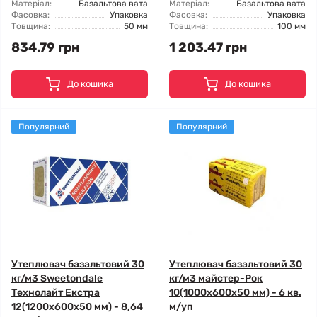
Матеріал:
Базальтова вата
Матеріал:
Базальтова вата
Фасовка:
Упаковка
Фасовка:
Упаковка
Товщина:
50 мм
Товщина:
100 мм
834.79 грн
1 203.47 грн
До кошика
До кошика
Популярний
Популярний
Утеплювач базальтовий 30
Утеплювач базальтовий 30
кг/м3 Sweetondale
кг/м3 майстер-Рок
Технолайт Екстра
10(1000x600x50 мм) - 6 кв.
12(1200x600x50 мм) - 8,64
м/уп