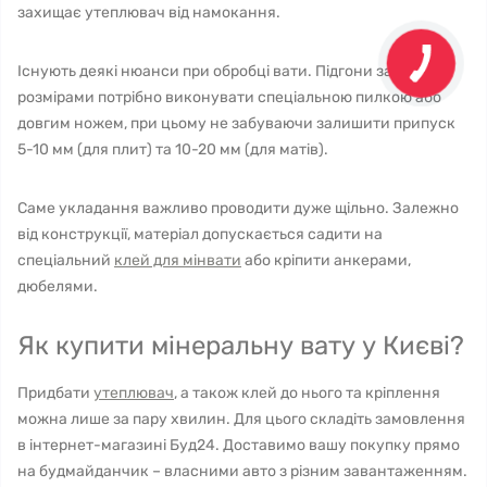
захищає утеплювач від намокання.
Існують деякі нюанси при обробці вати. Підгони за
розмірами потрібно виконувати спеціальною пилкою або
довгим ножем, при цьому не забуваючи залишити припуск
5-10 мм (для плит) та 10-20 мм (для матів).
Саме укладання важливо проводити дуже щільно. Залежно
від конструкції, матеріал допускається садити на
спеціальний
клей для мінвати
або кріпити анкерами,
дюбелями.
Як купити мінеральну вату у Києві?
Придбати
утеплювач
, а також клей до нього та кріплення
можна лише за пару хвилин. Для цього складіть замовлення
в інтернет-магазині Буд24. Доставимо вашу покупку прямо
на будмайданчик – власними авто з різним завантаженням.