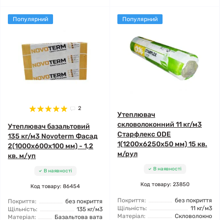
Популярний
Популярний
2
Утеплювач
скловолоконний 11 кг/м3
Утеплювач базальтовий
Старфлекс ODE
135 кг/м3 Novoterm Фасад
1(1200x6250x50 мм) 15 кв.
2(1000x600x100 мм) - 1,2
м/рул
кв. м/уп
В наявності
В наявності
Код товару: 23850
Код товару: 86454
Покриття:
без покриття
Покриття:
без покриття
Щільність:
11 кг/м3
Щільність:
135 кг/м3
Матеріал:
Скловолокно
Матеріал:
Базальтова вата