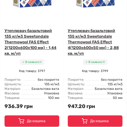
Утеплювач базальтовий
Утеплювач базальтовий
135 кг/м3 Sweetondale
135 кг/м3 Sweetondale
Thermowool FAS Effect
Thermowool FAS Effect
2(1200x600x100 мм) - 1,44
4(1200x600x50 мм) - 2,88
кв. м/уп
кв. м/уп
В наявності
В наявності
Код товару: 3797
Код товару: 3799
Покриття:
без покриття
Покриття:
без покриття
Щільність:
135 кг/м3
Щільність:
135 кг/м3
Матеріал:
Базальтова вата
Матеріал:
Базальтова вата
Фасовка:
Упаковка
Фасовка:
Упаковка
Товщина:
100 мм
Товщина:
50 мм
936.39 грн
947.20 грн
До кошика
До кошика