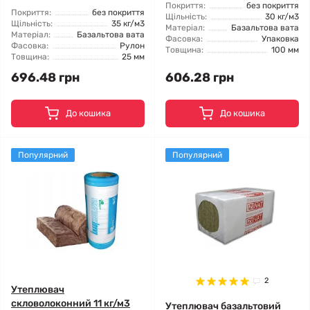
Покриття:
без покриття
Покриття:
без покриття
Щільність:
30 кг/м3
Щільність:
35 кг/м3
Матеріал:
Базальтова вата
Матеріал:
Базальтова вата
Фасовка:
Упаковка
Фасовка:
Рулон
Товщина:
100 мм
Товщина:
25 мм
696.48 грн
606.28 грн
До кошика
До кошика
Популярний
Популярний
2
Утеплювач
скловолоконний 11 кг/м3
Утеплювач базальтовий