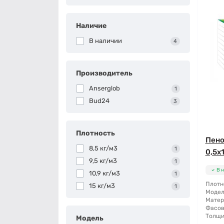
Наличие
В наличии
4
Производитель
Anserglob
1
Bud24
3
Плотность
Пено
8,5 кг/м3
1
0,5х1
9,5 кг/м3
1
В 
10,9 кг/м3
1
Плотн
15 кг/м3
1
Модел
Матер
Фасов
Толщи
Модель