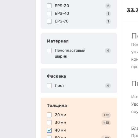
EPS-30
2
33.
EPS-40
1
EPS-70
1
П
Материал
Пе
Пенопластовый
4
ун
шарик
кон
про
Фасовка
П
Лист
4
Ин
Уд
Толщина
осу
20 мм
+12
30 мм
+10
Бла
40 мм
Пр
50 мм