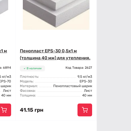
х1 м
Пенопласт EPS-30 0,5x1 м
(толщина 40 мм) для утепления.
а: 6894
Код Товара: 2627
В наличии
5 кг/м3
Плотность:
9,5 кг/м3
EPS-70
Модель:
EPS-30
 шарик
Материал:
Пенопластовый шарик
Лист
Фасовка:
Лист
40 мм
Толщина:
40 мм
41.15 грн