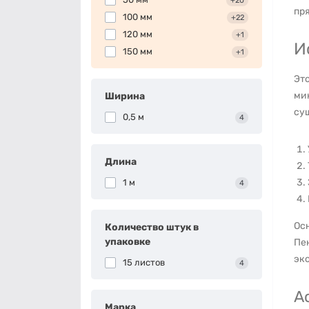
+20
пр
100 мм
+22
120 мм
+1
И
150 мм
+1
Эт
мик
Ширина
су
0,5 м
4
Длина
1 м
4
Ос
Количество штук в
упаковке
Пе
эк
15 листов
4
А
Марка