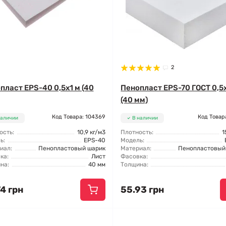
2
пласт EPS-40 0,5х1 м (40
Пенопласт EPS-70 ГОСТ 0,5
(40 мм)
Код Товара: 104369
Код Товар
наличии
В наличии
ость:
10,9 кг/м3
Плотность:
1
ь:
EPS-40
Модель:
иал:
Пенопластовый шарик
Материал:
Пенопластовый
ка:
Лист
Фасовка:
на:
40 мм
Толщина:
4 грн
55.93 грн