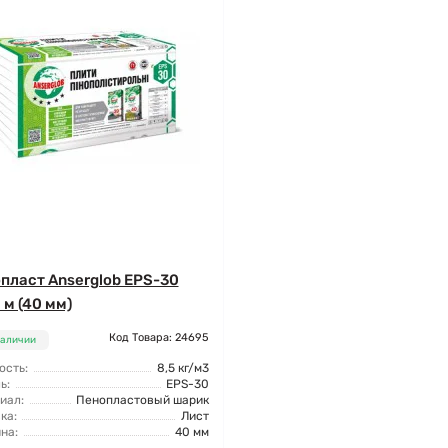
пласт Anserglob EPS-30
 м (40 мм)
Код Товара: 24695
наличии
ость:
8,5 кг/м3
ь:
EPS-30
иал:
Пенопластовый шарик
ка:
Лист
на:
40 мм