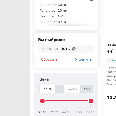
Пенопласт 30 мм
Пенопласт 20 мм
Пенопласт М-15
Пенопласт 0,5 м
Пенопласт 100 мм
Пенопласт BudmonsteR
Пенопласт Anserglob
Вы выбрали:
Пенопласт Столит
Пено
Толщина:
40 мм
мм)
Сбросить
Уточнить
В 
Плотн
Модел
Матер
Цена
Фасов
Толщи
-
грн
42.7
33,38
39,02
44,66
50,29
55,93