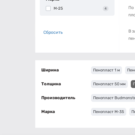
По 
М-25
4
пл
В з
Сбросить
пе
Ширина
Пенопласт 1 м
Пен
Толщина
Пенопласт 50 мм
Производитель
Пенопласт Budmonst
Марка
Пенопласт М-35
П