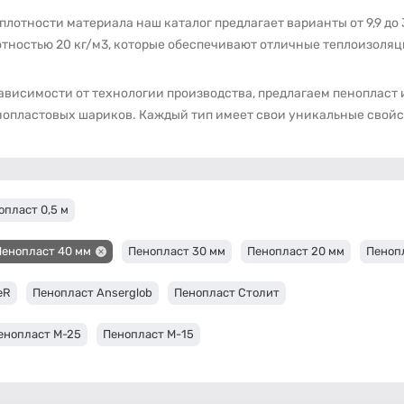
плотности материала наш каталог предлагает варианты от 9,9 до
отностью 20 кг/м3, которые обеспечивают отличные теплоизоля
ависимости от технологии производства, предлагаем пенопласт 
нопластовых шариков. Каждый тип имеет свои уникальные свойс
опласт 0,5 м
Пенопласт 40 мм
Пенопласт 30 мм
Пенопласт 20 мм
Пеноп
eR
Пенопласт Anserglob
Пенопласт Столит
енопласт М-25
Пенопласт М-15