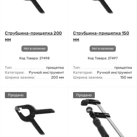
Струбцина-прищепка 200
Струбцина-прищепка 150
мм
мм
Нет в наличии
Нет в наличии
Код Товара: 27498
Код Товара: 27497
Тип:
прищепка
Тип:
прищепка
Категория:
Ручной инструмент
Категория:
Ручной инструмент
Ширина зажима:
200 мм
Ширина зажима:
150 мм
Продано
Продано