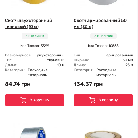
Скотч двухсторонний
Скотч армированный 50
тканевый (10 м)
мм (25 м)
В наличии
В наличии
Код Товара: 3399
Код Товара: 10858
Разновидность:
двухсторонний
Тип:
армированный
Тип:
тканевый
Ширина:
50 мм
Длина:
10 м
Длина:
25 м
Категория:
Расходные
Категория:
Расходные
материалы
материалы
84.74 грн
134.37 грн
В корзину
В корзину