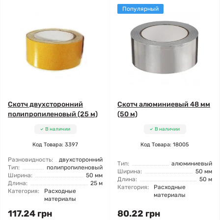
Популярный
Скотч двухсторонний
Скотч алюминиевый 48 мм
полипропиленовый (25 м)
(50 м)
В наличии
В наличии
Код Товара: 3397
Код Товара: 18005
Разновидность:
двухсторонний
Тип:
алюминиевый
Тип:
полипропиленовый
Ширина:
50 мм
Ширина:
50 мм
Длина:
50 м
Длина:
25 м
Категория:
Расходные
Категория:
Расходные
материалы
материалы
117.24 грн
80.22 грн