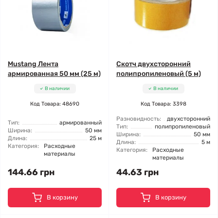
Mustang Лента
Скотч двухсторонний
армированная 50 мм (25 м)
полипропиленовый (5 м)
В наличии
В наличии
Код Товара: 48690
Код Товара: 3398
Разновидность:
двухсторонний
Тип:
армированный
Тип:
полипропиленовый
Ширина:
50 мм
Ширина:
50 мм
Длина:
25 м
Длина:
5 м
Категория:
Расходные
Категория:
Расходные
материалы
материалы
144.66 грн
44.63 грн
В корзину
В корзину