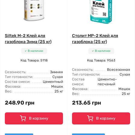
Siltek M-2 Клей для
Столит МР-2 Клей для
газоблока Зима (25 кг)
газоблока (25 кг)
В наличии
В наличии
Код Товара: 5118
Код Товара: 9563
Сезонность:
Всесезонная
Сезонность:
Зимняя
Тип готовности:
Сухая
Тип готовности:
Сухая
Состав
Цементно-
Состав смеси:
Цементный
смеси:
песчаный
Фасовка:
Мешок
Фасовка:
Мешок
Вес:
25 кг
Вес:
25 кг
248.90 грн
213.65 грн
В корзину
В корзину