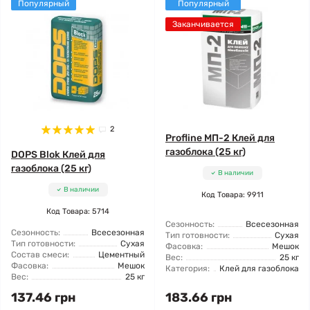
Популярный
Популярный
Заканчивается
2
Profline МП-2 Клей для
газоблока (25 кг)
DOPS Blok Клей для
газоблока (25 кг)
В наличии
В наличии
Код Товара: 9911
Код Товара: 5714
Сезонность:
Всесезонная
Сезонность:
Всесезонная
Тип готовности:
Сухая
Тип готовности:
Сухая
Фасовка:
Мешок
Состав смеси:
Цементный
Вес:
25 кг
Фасовка:
Мешок
Категория:
Клей для газоблока
Вес:
25 кг
137.46 грн
183.66 грн