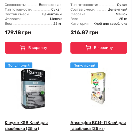
Сезонность:
Всесезонная
Тип готовности:
Сухая
Тип готовности:
Сухая
Состав смеси:
Цементный
Состав смеси:
Цементный
Фасовка:
Мешок
Фасовка:
Мешок
Вес:
25 кг
Вес:
25 кг
Категория:
Клей для газоблока
179.18 грн
216.87 грн
В корзину
В корзину
Популярный
Популярный
Kleyzer KGB Клей для
Anserglob BCM-11 Клей для
газоблока (25 кг)
газоблока (25 кг)