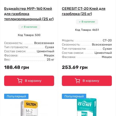
Будмайстер МУР-160 Клей
CERESIT CT-20 Клей для
для газоблока
газоблока (25 кг)
теплоизоляционный (25 кг)
В наличии
В наличии
Код Товара: 4651
Код Товара: 500
Модель:
CT-20
Сезонность:
Всесезонная
Сезонность:
Всесезонная
Тип готовности:
Сухая
Тип готовности:
Сухая
Состав смеси:
Цементный
Состав смеси:
Цементный
Фасовка:
Мешок
Фасовка:
Мешок
Вес:
25 кг
188.48 грн
253.69 грн
В корзину
В корзину
Популярный
Популярный