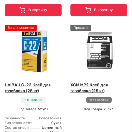
В корзину
В корзину
Заканчивается
Продано
UniBAU С-22 Клей для
ХСМ МР2 Клей для
газоблока (25 кг)
газоблока (25 кг)
В наличии
Нет в наличии
Код Товара: 52520
Код Товара: 25623
Сезонность:
Всесезонная
Тип готовности:
Сухая
Состав смеси:
Цементный