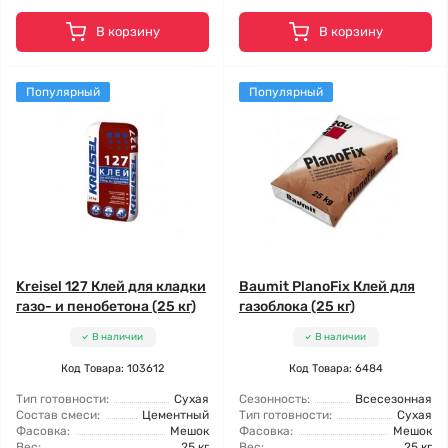
В корзину
В корзину
Популярный
Популярный
Kreisel 127 Клей для кладки
Baumit PlanoFix Клей для
газо- и пенобетона (25 кг)
газоблока (25 кг)
В наличии
В наличии
Код Товара: 103612
Код Товара: 6484
Тип готовности:
Сухая
Сезонность:
Всесезонная
Состав смеси:
Цементный
Тип готовности:
Сухая
Фасовка:
Мешок
Фасовка:
Мешок
Вес:
25 кг
Вес:
25 кг