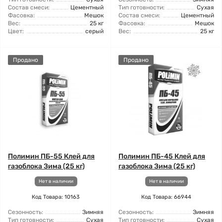
Состав смеси:
Цементный
Тип готовности:
Сухая
Фасовка:
Мешок
Состав смеси:
Цементный
Вес:
25 кг
Фасовка:
Мешок
Цвет:
серый
Вес:
25 кг
Продано
Продано
Полимин ПБ-55 Клей для
Полимин ПБ-45 Клей для
газоблока Зима (25 кг)
газоблока Зима (25 кг)
Нет в наличии
Нет в наличии
Код Товара: 10163
Код Товара: 66944
Сезонность:
Зимняя
Сезонность:
Зимняя
Тип готовности:
Сухая
Тип готовности:
Сухая