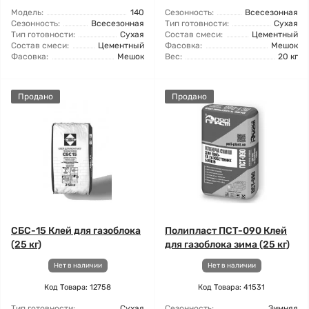
Модель:
140
Сезонность:
Всесезонная
Сезонность:
Всесезонная
Тип готовности:
Сухая
Тип готовности:
Сухая
Состав смеси:
Цементный
Состав смеси:
Цементный
Фасовка:
Мешок
Фасовка:
Мешок
Вес:
20 кг
Продано
Продано
СБС-15 Клей для газоблока
Полипласт ПСТ-090 Клей
(25 кг)
для газоблока зима (25 кг)
Нет в наличии
Нет в наличии
Код Товара: 12758
Код Товара: 41531
Тип готовности:
Сухая
Сезонность:
Зимняя