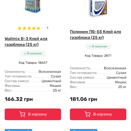
1
Полимин ПБ-55 Клей для
газоблока (25 кг)
Wallmix B-3 Клей для
газоблока (25 кг)
В наличии
В наличии
Код Товара: 2877
Код Товара: 18657
Сезонность:
Всесезонная
Сезонность:
Всесезонная
Тип готовности:
Сухая
Тип готовности:
Сухая
Состав смеси:
Цементный
Состав смеси:
Цементный
Фасовка:
Мешок
Фасовка:
Мешок
Вес:
25 кг
Вес:
25 кг
166.32 грн
181.06 грн
В корзину
В корзину