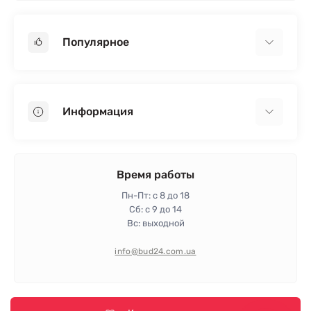
Популярное
Гипсокартон
OSB
Информация
Пенопласт
Пенополистирол
Доставка
Минеральная вата
Оплата
Время работы
Клей для плитки
Контакты
Пн-Пт: с 8 до 18
Гарантия и возврат
Сб: с 9 до 14
Вс: выходной
Политика конфиденциальности
Про магазин
info@bud24.com.ua
Отзывы
Карта сайта
Производители