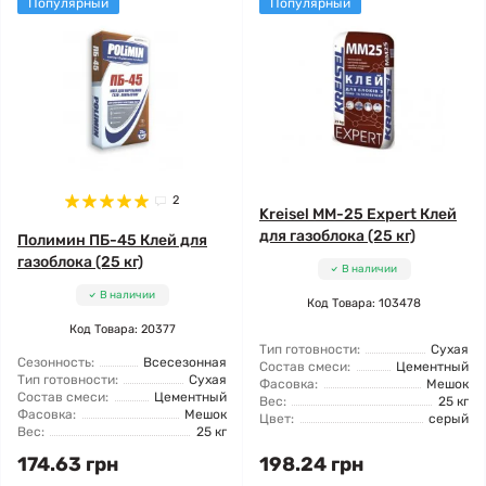
Популярный
Популярный
2
Kreisel MM-25 Expert Клей
для газоблока (25 кг)
Полимин ПБ-45 Клей для
газоблока (25 кг)
В наличии
В наличии
Код Товара: 103478
Код Товара: 20377
Тип готовности:
Сухая
Сезонность:
Всесезонная
Состав смеси:
Цементный
Тип готовности:
Сухая
Фасовка:
Мешок
Состав смеси:
Цементный
Вес:
25 кг
Фасовка:
Мешок
Цвет:
серый
Вес:
25 кг
174.63 грн
198.24 грн