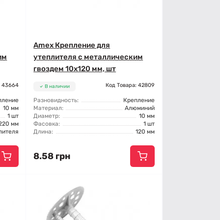
Amex Крепление для
им
утеплителя с металлическим
гвоздем 10x120 мм, шт
: 43664
Код Товара: 42809
В наличии
пление
Разновидность:
Крепление
10 мм
Материал:
Алюминий
1 шт
Диаметр:
10 мм
220 мм
Фасовка:
1 шт
лителя
Длина:
120 мм
8.58 грн