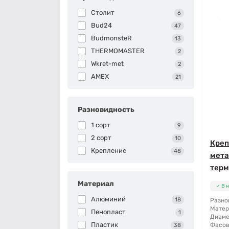
Столит
6
Bud24
47
BudmonsteR
13
THERMOMASTER
2
Wkret-met
2
AMEX
21
Разновидность
1 сорт
9
2 сорт
10
Креп
Крепление
48
мета
терм
Материал
В 
Алюминий
18
Разно
Матер
Пенопласт
1
Диаме
Пластик
Фасов
38