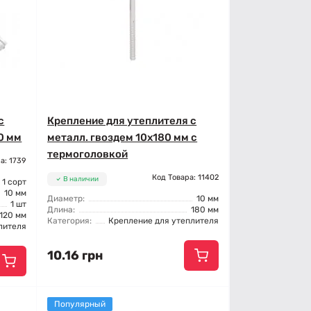
с
Крепление для утеплителя с
20 мм
металл. гвоздем 10x180 мм с
термоголовкой
а: 1739
Код Товара: 11402
В наличии
1 сорт
10 мм
Диаметр:
10 мм
1 шт
Длина:
180 мм
120 мм
Категория:
Крепление для утеплителя
лителя
10.16 грн
Популярный