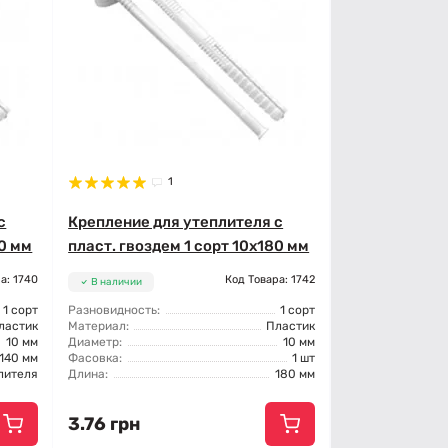
1
с
Крепление для утеплителя с
40 мм
пласт. гвоздем 1 сорт 10x180 мм
а: 1740
Код Товара: 1742
В наличии
1 сорт
Разновидность:
1 сорт
ластик
Материал:
Пластик
10 мм
Диаметр:
10 мм
140 мм
Фасовка:
1 шт
лителя
Длина:
180 мм
3.76 грн