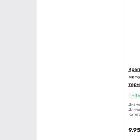
Креп
мета
терм
В 
Диаме
Длина
Катег
9.95