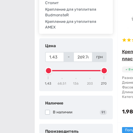
Столит
Крепление для утеплителя
BudmonsteR
Крепление для утеплителя
AMEX
Цена
Креп
-
грн
плас
В 
Разно
Диаме
1,43
68,51
136
203
270
Фасов
Длина
Катег
Наличие
1.98
В наличии
91
Поп
Производитель