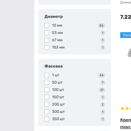
Длина
7.22
Диаметр
10 мм
86
53 мм
1
Поп
67 мм
1
103 мм
1
Фасовка
1 шт
44
50 шт
7
100 шт
21
150 шт
1
200 шт
2
300 шт
1
350 шт
1
Креп
плас