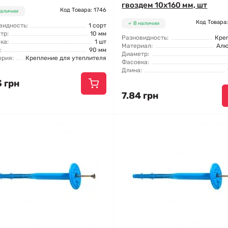
гвоздем 10x160 мм, шт
Код Товара: 1746
наличии
Код Товара
В наличии
видность:
1 сорт
тр:
10 мм
Разновидность:
Кре
ка:
1 шт
Материал:
Ал
:
90 мм
Диаметр:
ория:
Крепление для утеплителя
Фасовка:
Длина:
 грн
7.84 грн