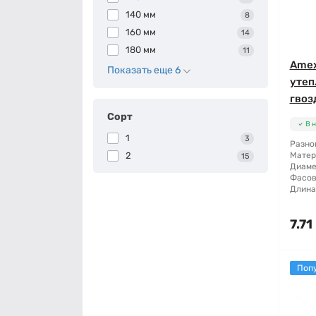
140 мм
8
160 мм
14
180 мм
11
Amex
Показать еще 6
утеп
гвоз
Сорт
В 
1
3
Разно
2
Матер
15
Диаме
Фасов
Длина
7.71
Поп