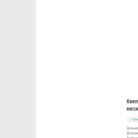
Креп
мета
В 
Диаме
Длина