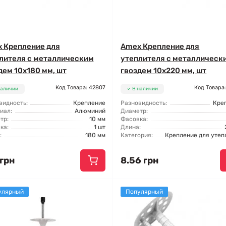
 Крепление для
Amex Крепление для
лителя с металлическим
утеплителя с металлическ
дем 10x180 мм, шт
гвоздем 10x220 мм, шт
Код Товара: 42807
Код Товара
наличии
В наличии
видность:
Крепление
Разновидность:
Кре
иал:
Алюминий
Диаметр:
тр:
10 мм
Фасовка:
ка:
1 шт
Длина:
:
180 мм
Категория:
Крепление для утеп
 грн
8.56 грн
улярный
Популярный