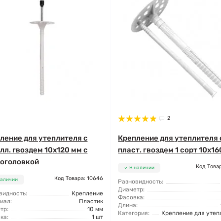
2
ление для утеплителя с
Крепление для утеплителя 
лл. гвоздем 10x120 мм с
пласт. гвоздем 1 сорт 10x1
оголовкой
Код Товар
В наличии
Код Товара: 10646
наличии
Разновидность:
Диаметр:
видность:
Крепление
Фасовка:
иал:
Пластик
Длина:
тр:
10 мм
Категория:
Крепление для утеп
ка:
1 шт