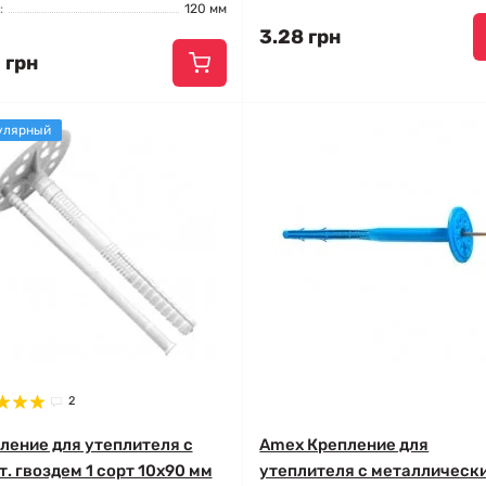
:
120 мм
3.28 грн
 грн
улярный
2
ление для утеплителя с
Amex Крепление для
т. гвоздем 1 сорт 10x90 мм
утеплителя с металлическ