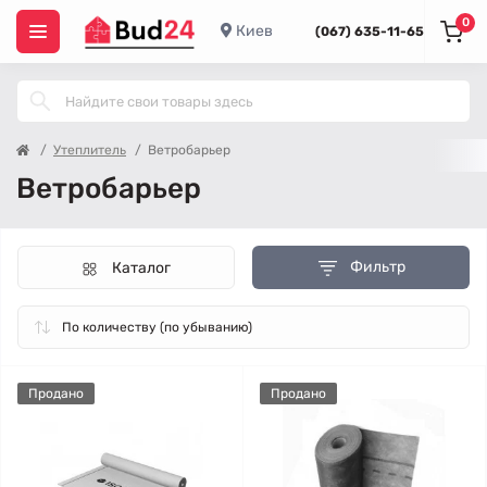
0
Киев
(067) 635-11-65
Утеплитель
Ветробарьер
Ветробарьер
Фильтр
Каталог
Продано
Продано