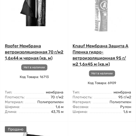
Roofer Мембрана
Knauf Мембрана Защита А
ветроизоляционная 70 г/м2
Пленка гидро-
1,6x44 м черная (кв. м)
ветроизоляционная 95 г/
м2 1,6x45 м (кв.м)
Нет в наличии
Нет в наличии
Код Товара: 16713
Код Товара: 6909
Тип:
мембрана
Тип:
мембрана
Плотность:
70 г/м2
Плотность:
95 г/м2
Материал:
Полипропилен
Материал:
Полиэтилен
Ширина:
1,6 м
Фасовка:
Рулон
Длина:
43,75 м
Ширина:
1,6 м
Продано