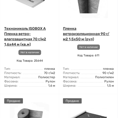
Технониколь ISOBOX А
Пленка
Пленка ветро-
ветроизоляционная 90 г/
влагозащитная 70 г/м2
м2 1,5x50 м (рул)
1,6x44 м (кв.м)
Нет в наличии
Нет в наличии
Код Товара: 611
Код Товара: 25644
Тип:
пленка
Тип:
пленка
Плотность:
70 г/м2
Плотность:
90 г/м2
Материал:
Полиэстер
Материал:
Полиэтилен
Фасовка:
Рулон
Фасовка:
Рулон
Ширина:
1,6 м
Ширина:
1,5 м
Продано
Продано