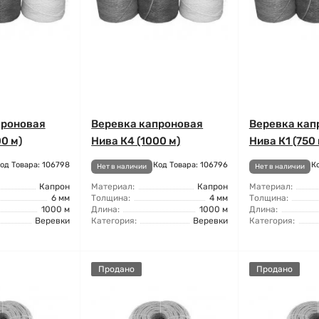
проновая
Веревка капроновая
Веревка кап
0 м)
Нива К4 (1000 м)
Нива К1 (750 
од Товара: 106798
Код Товара: 106796
К
Нет в наличии
Нет в наличии
Капрон
Материал:
Капрон
Материал:
6 мм
Толщина:
4 мм
Толщина:
1000 м
Длина:
1000 м
Длина:
Веревки
Категория:
Веревки
Категория:
Продано
Продано