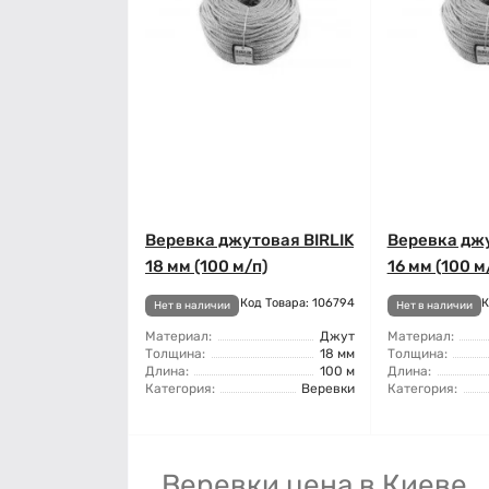
Веревка джутовая BIRLIK
Веревка джу
18 мм (100 м/п)
16 мм (100 м
Код Товара: 106794
К
Нет в наличии
Нет в наличии
Материал:
Джут
Материал:
Толщина:
18 мм
Толщина:
Длина:
100 м
Длина:
Категория:
Веревки
Категория:
Веревки цена в Киеве