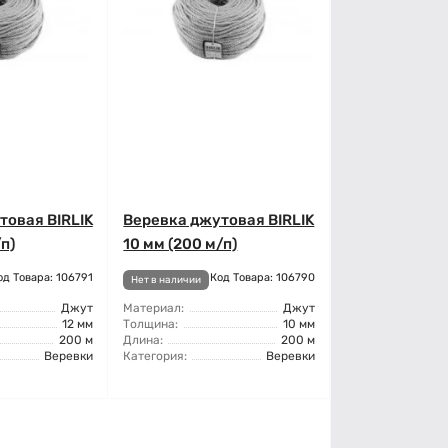
товая BIRLIK
Веревка джутовая BIRLIK
п)
10 мм (200 м/п)
од Товара: 106791
Код Товара: 106790
Нет в наличии
Джут
Материал:
Джут
12 мм
Толщина:
10 мм
200 м
Длина:
200 м
Веревки
Категория:
Веревки