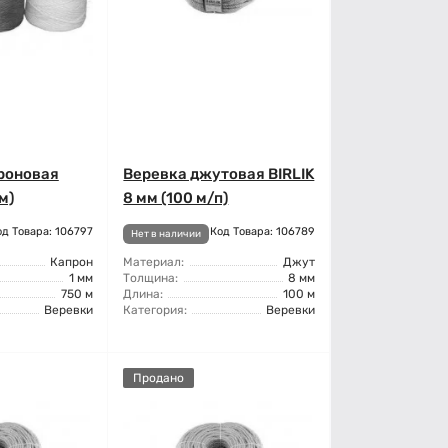
роновая
Веревка джутовая BIRLIK
м)
8 мм (100 м/п)
од Товара: 106797
Код Товара: 106789
Нет в наличии
Капрон
Материал:
Джут
1 мм
Толщина:
8 мм
750 м
Длина:
100 м
Веревки
Категория:
Веревки
Продано