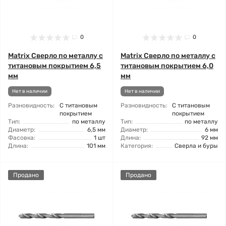
0
0
Matrix Сверло по металлу с
Matrix Сверло по металлу с
титановым покрытием 6,5
титановым покрытием 6,0
мм
мм
Нет в наличии
Нет в наличии
Разновидность:
С титановым
Разновидность:
С титановым
покрытием
покрытием
Тип:
по металлу
Тип:
по металлу
Диаметр:
6,5 мм
Диаметр:
6 мм
Фасовка:
1 шт
Длина:
92 мм
Длина:
101 мм
Категория:
Сверла и буры
Продано
Продано