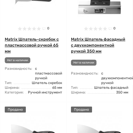
0
0
Matrix Шпатель-скребок с
Matrix Шпатель фасадный
пластмассовой ручкой 65
с двухкомпонентной
мм
ручкой 350 мм
Нет в наличии
Нет в наличии
Разновидность:
с
пластмассовой
Разновидность:
с
ручкой
двухкомпонентно
Тип:
Шпатель скребок
ручкой
Ширина:
65 мм
Тип:
Шпатель фасадный
Категория:
Ручной инструмент
Ширина:
350 мм
Продано
Продано