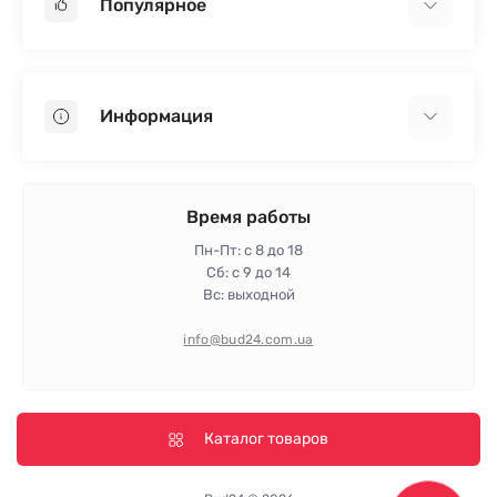
Популярное
Гипсокартон
OSB
Информация
Пенопласт
Пенополистирол
Доставка
Минеральная вата
Оплата
Время работы
Клей для плитки
Контакты
Пн-Пт: с 8 до 18
Гарантия и возврат
Сб: с 9 до 14
Вс: выходной
Политика конфиденциальности
Про магазин
info@bud24.com.ua
Отзывы
Карта сайта
Производители
Каталог товаров