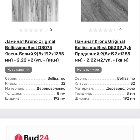
0
0
Ламинат Krono Original
Ламинат Krono Original
Bellissimo Best D8075
Bellissimo Best D5339 Дуб
Ясень Белый 9(8x192x1285
Прадавний 9(8x192x1285
мм) - 2,22 м2/уп. - (кв.м)
мм) - 2,22 м2/уп. - (кв.м)
Нет в наличии
Нет в наличии
Серия:
Bellissimo
Серия:
Bellissimo
Класс:
32
Класс:
32
Материал:
Деревоволокно
Материал:
Деревоволокно
Толщина:
8 мм
Толщина:
8 мм
Ширина:
192 мм
Ширина:
192 мм