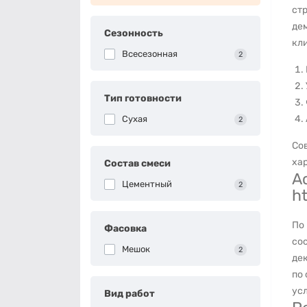
ст
де
Сезонность
кл
Всесезонная
2
Тип готовности
Сухая
2
Со
ха
Состав смеси
А
Цементный
2
h
По
Фасовка
со
Мешок
2
де
по 
ус
Вид работ