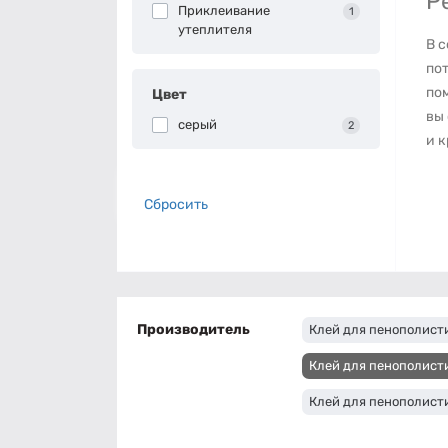
Р
Приклеивание
1
утеплителя
В 
пот
пом
Цвет
вы
серый
2
и к
Сбросить
Производитель
Клей для пенополист
Клей для пенополисти
Клей для пенополист