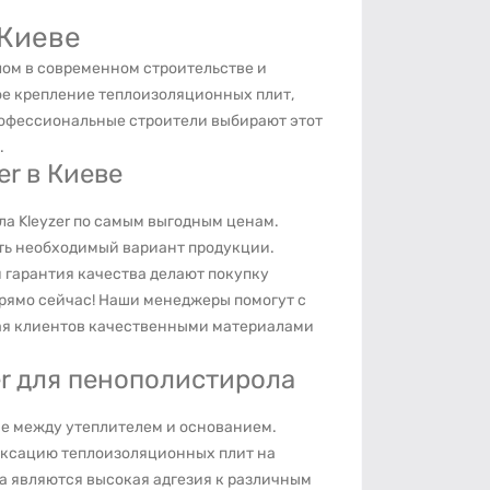
 Киеве
лом в современном строительстве и
е крепление теплоизоляционных плит,
рофессиональные строители выбирают этот
.
er в Киеве
ла Kleyzer по самым выгодным ценам.
ть необходимый вариант продукции.
 гарантия качества делают покупку
рямо сейчас! Наши менеджеры помогут с
вая клиентов качественными материалами
er для пенополистирола
ие между утеплителем и основанием.
иксацию теплоизоляционных плит на
а являются высокая адгезия к различным