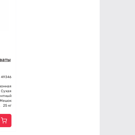
 ваты
: 49346
зонная
Сухая
ентный
Мешок
25 кг