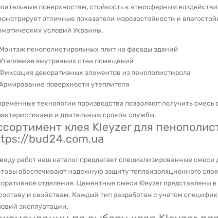
роительным поверхностям, стойкость к атмосферным воздействи
монстрирует отличные показатели морозостойкости и влагостойк
иматических условий Украины.
Монтаж пенополистирольных плит на фасады зданий
Утепление внутренних стен помещений
Фиксация декоративных элементов из пенополистирола
Армирование поверхности утеплителя
временные технологии производства позволяют получить смесь
рактеристиками и длительным сроком службы.
ссортимент клея Kleyzer для пенополис
ttps://bud24.com.ua
 виду работ наш каталог предлагает специализированные смеси 
ставы обеспечивают надежную защиту теплоизоляционного слоя 
коративное отделение. Цементные смеси Kleyzer представлены в
составу и свойствам. Каждый тип разработан с учетом специфи
ловий эксплуатации.