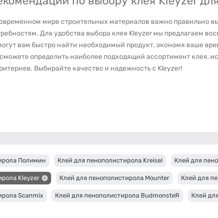
екомендации по выбору клея Kleyzer дл
современном мире строительных материалов важно правильно вы
ребностям. Для удобства выбора клея Kleyzer мы предлагаем во
огут вам быстро найти необходимый продукт, экономя ваше вре
 сможете определить наиболее подходящий ассортимент клея, и
ритериев. Выбирайте качество и надежность с Kleyzer!
ирола Полимин
Клей для пенополистирола Kreisel
Клей для пен
рола Kleyzer
Клей для пенополистирола Mounter
Клей для пе
ирола Scanmix
Клей для пенополистирола BudmonsteR
Клей дл