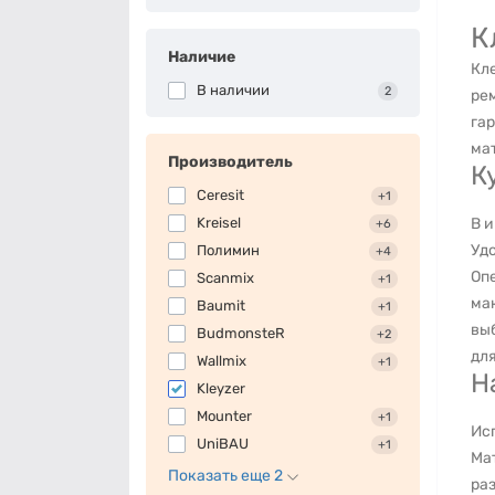
К
Наличие
Кл
В наличии
2
ре
га
мат
Производитель
К
Ceresit
+1
Kreisel
В и
+6
Уд
Полимин
+4
Оп
Scanmix
+1
ма
Baumit
+1
вы
BudmonsteR
+2
для
Wallmix
+1
Н
Kleyzer
Mounter
+1
Ис
UniBAU
+1
Ма
Показать еще 2
ра