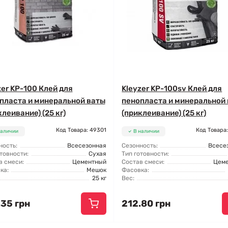
zer KP-100 Клей для
Kleyzer KP-100sv Клей для
пласта и минеральной ваты
пенопласта и минеральной
клеивание) (25 кг)
(приклеивание) (25 кг)
Код Товара: 49301
Код Товара
наличии
В наличии
ность:
Всесезонная
Сезонность:
Всесе
товности:
Сухая
Тип готовности:
в смеси:
Цементный
Состав смеси:
Цем
ка:
Мешок
Фасовка:
25 кг
Вес:
.35 грн
212.80 грн