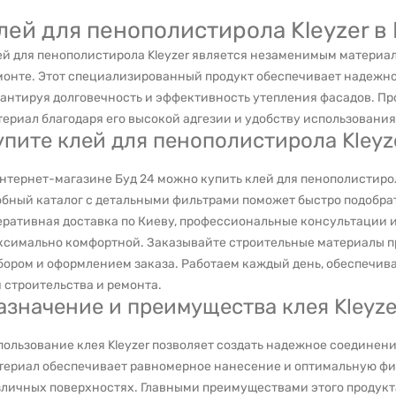
лей для пенополистирола Kleyzer в
ей для пенополистирола Kleyzer является незаменимым материа
монте. Этот специализированный продукт обеспечивает надежно
рантируя долговечность и эффективность утепления фасадов. П
ериал благодаря его высокой адгезии и удобству использования
упите клей для пенополистирола Kleyz
нтернет-магазине Буд 24 можно купить клей для пенополистиро
обный каталог с детальными фильтрами поможет быстро подобра
еративная доставка по Киеву, профессиональные консультации и
ксимально комфортной. Заказывайте строительные материалы п
бором и оформлением заказа. Работаем каждый день, обеспечи
 строительства и ремонта.
азначение и преимущества клея Kleyz
пользование клея Kleyzer позволяет создать надежное соединен
териал обеспечивает равномерное нанесение и оптимальную ф
зличных поверхностях. Главными преимуществами этого продукт