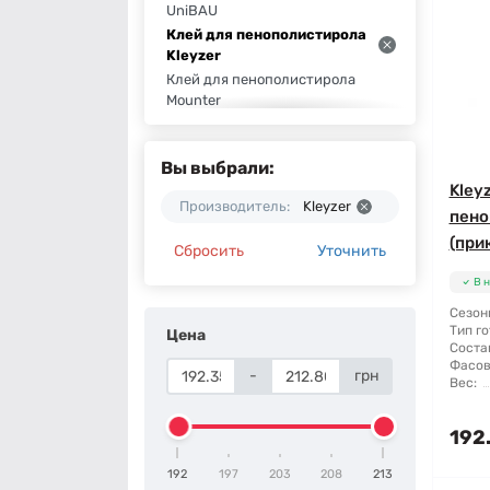
UniBAU
Клей для пенополистирола
Kleyzer
Клей для пенополистирола
Mounter
Клей для пенополистирола
Wallmix
Вы выбрали:
Клей для пенополистирола
Kley
Scanmix
Производитель:
Kleyzer
Клей для пенополистирола
пено
BudmonsteR
(при
Сбросить
Уточнить
Клей для пенополистирола
Baumit
В 
Сезон
Тип го
Цена
Соста
Фасов
-
грн
Вес:
192
192
197
203
208
213