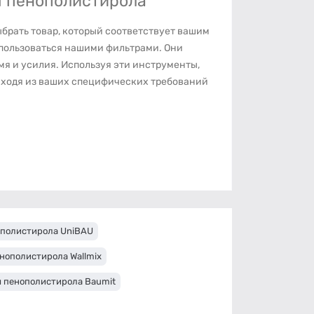
я пенополистирола
брать товар, который соответствует вашим
спользоваться нашими фильтрами. Они
мя и усилия. Используя эти инструменты,
сходя из ваших специфических требований
ополистирола UniBAU
нополистирола Wallmix
я пенополистирола Baumit