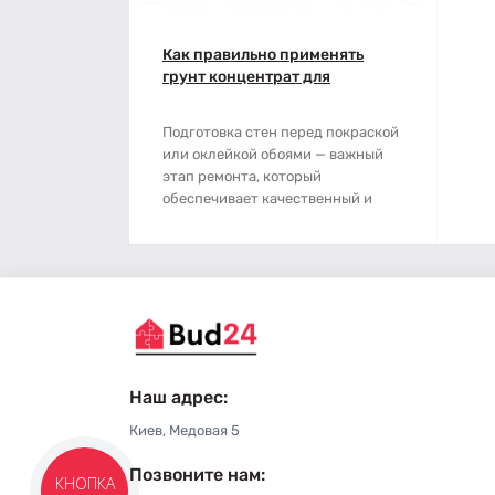
Наждачная бумага
Грабли
Как правильно применять
Полипропиленовый мешок
Губки для шлифования
грунт концентрат для
подготовки стен: пошаговая
Сварочные электроды
Зубило
инструкция
Подготовка стен перед покраской
или оклейкой обоями — важный
Сетка абразивная
Кельма
этап ремонта, который
обеспечивает качественный и
Строительный скотч
Клещи
долговечный результ..
Ключи
Коронки
Лопата
Наш адрес:
Метла
Киев, Медовая 5
Позвоните нам:
Молоток
КНОПКА