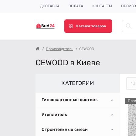
ДОСТАВКА
ОПЛАТА
КОНТАКТЫ
ПРОИЗВ
Каталог товаров
Производитель
CEWOOD
CEWOOD в Киеве
КАТЕГОРИИ
Гипсокартонные системы
Про
Утеплитель
Гипсокартон
Строительные смеси
Профиль для гипсокартона
Пенопласт
Потолочный гипсокартон