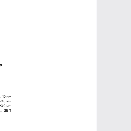
а
15 мм
600 мм
200 мм
ДВП