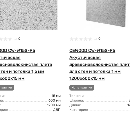
0
0
OD CW-W15S-P5
CEWOOD CW-W15S-P5
тическая
Акустическая
есноволокнистая плита
древесноволокнистая плит
стен и потолка 1,5 мм
для стен и потолка 1 мм
x600x15 мм
1200x600x15 мм
 наличии
Нет в наличии
на:
15 мм
Толщина:
а:
600 мм
Ширина:
:
1200 мм
Длина:
1
ория:
ДВП
Категория: