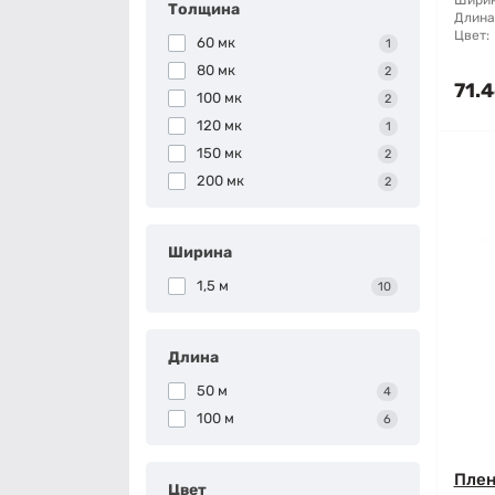
Ширин
Толщина
Длина
Цвет:
60 мк
1
80 мк
2
71.4
100 мк
2
120 мк
1
150 мк
2
200 мк
2
Ширина
1,5 м
10
Длина
50 м
4
100 м
6
Плен
Цвет