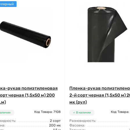
улярный
ка-рукав полиэтиленовая
Пленка-рукав полиэтилен
сорт черная (1,5x50 м) 200
2-й сорт черная (1,5x50 м) 
.м)
мк (рул)
Код Товара: 7108
Код Товара:
наличии
В наличии
видность:
2 сорт
Разновидность:
на:
200 мк
Фасовка: