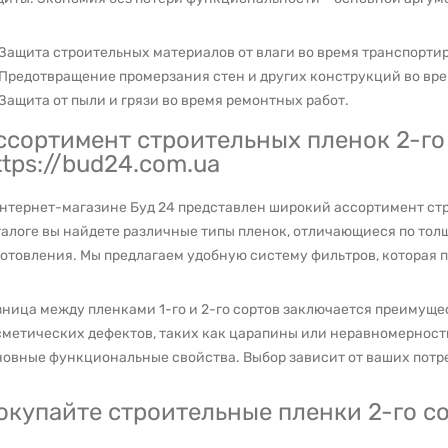
Защита строительных материалов от влаги во время транспорти
Предотвращение промерзания стен и других конструкций во вре
Защита от пыли и грязи во время ремонтных работ.
ссортимент строительных пленок 2-го 
ttps://bud24.com.ua
интернет-магазине Буд 24 представлен широкий ассортимент стр
талоге вы найдете различные типы пленок, отличающиеся по тол
готовления. Мы предлагаем удобную систему фильтров, которая 
зница между пленками 1-го и 2-го сортов заключается преимущ
метических дефектов, таких как царапины или неравномерность 
новные функциональные свойства. Выбор зависит от ваших потр
окупайте строительные пленки 2-го со