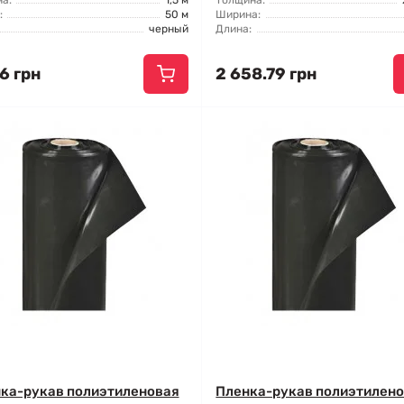
а:
1,5 м
Толщина:
:
50 м
Ширина:
черный
Длина:
6 грн
2 658.79 грн
ка-рукав полиэтиленовая
Пленка-рукав полиэтилен