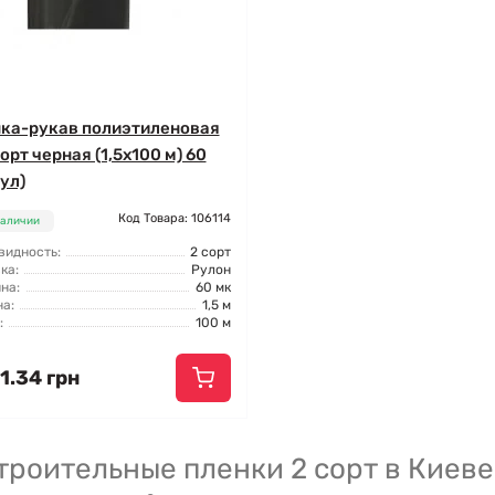
ка-рукав полиэтиленовая
орт черная (1,5x100 м) 60
ул)
Код Товара: 106114
наличии
видность:
2 сорт
ка:
Рулон
на:
60 мк
а:
1,5 м
:
100 м
1.34 грн
троительные пленки 2 сорт в Киеве