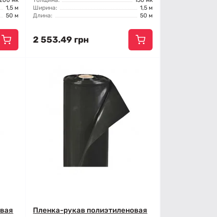
200 мк
Толщина:
150 мк
1,5 м
Ширина:
1,5 м
50 м
Длина:
50 м
2 553.49 грн
овая
Пленка-рукав полиэтиленовая