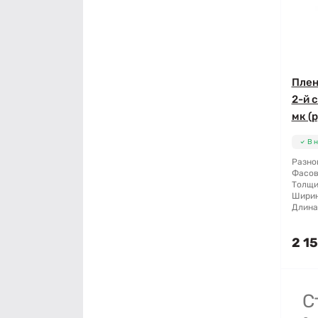
Плен
2-й с
мк (р
В 
Разно
Фасов
Толщи
Ширин
Длина
2 15
С