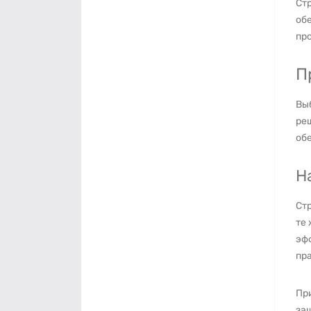
Стр
об
про
П
Выб
реш
об
Н
Ст
те 
эфф
пра
При
защ