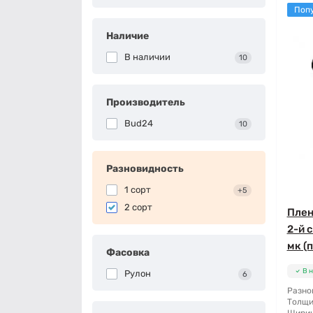
Поп
Наличие
В наличии
10
Производитель
Bud24
10
Разновидность
1 сорт
+5
2 сорт
Плен
2-й 
мк (п
Фасовка
В 
Рулон
6
Разно
Толщи