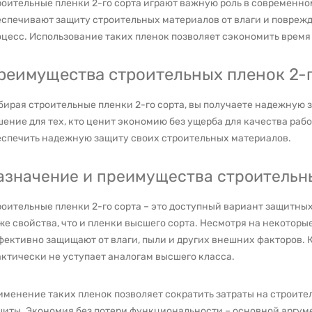
оительные пленки 2-го сорта играют важную роль в современно
еспечивают защиту строительных материалов от влаги и повреж
цесс. Использование таких пленок позволяет сэкономить время 
реимущества строительных пленок 2-г
ирая строительные пленки 2-го сорта, вы получаете надежную з
ение для тех, кто ценит экономию без ущерба для качества работ
еспечить надежную защиту своих строительных материалов.
азначение и преимущества строительны
роительные пленки 2-го сорта – это доступный вариант защитны
же свойства, что и пленки высшего сорта. Несмотря на некоторы
ективно защищают от влаги, пыли и других внешних факторов. 
ктически не уступает аналогам высшего класса.
менение таких пленок позволяет сократить затраты на строител
иты. Экономия без потери функциональности – основной аргуме