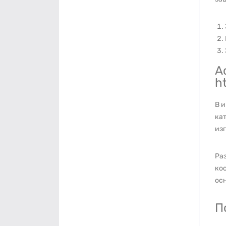
А
h
В 
ка
из
Ра
кос
ос
П