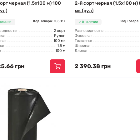
орт черная (1,5x100 м) 100
2-й сорт черная (1,5x100 м)
ул)
мк (рул)
Код Товара: 105817
Код Товара:
наличии
В наличии
видность:
2 сорт
Разновидность:
ка:
Рулон
Фасовка:
на:
100 мк
Толщина:
а:
1,5 м
Ширина:
:
100 м
Длина:
25.66 грн
2 390.38 грн