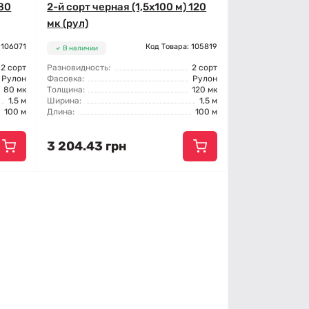
 80
2-й сорт черная (1,5x100 м) 120
мк (рул)
 106071
Код Товара: 105819
В наличии
2 сорт
Разновидность:
2 сорт
Рулон
Фасовка:
Рулон
80 мк
Толщина:
120 мк
1,5 м
Ширина:
1,5 м
100 м
Длина:
100 м
3 204.43 грн