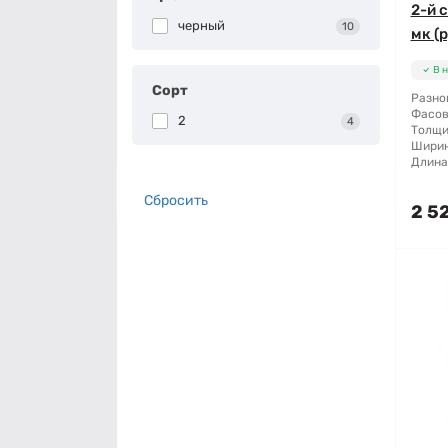
2-й с
черный
10
мк (р
В 
Сорт
Разно
Фасов
2
4
Толщи
Ширин
Длина
Сбросить
2 5