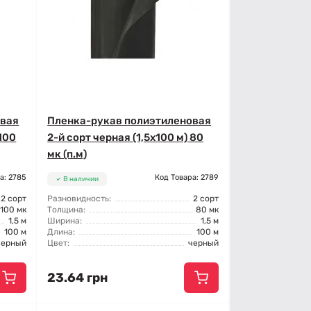
овая
Пленка-рукав полиэтиленовая
 100
2-й сорт черная (1,5x100 м) 80
мк (п.м)
а: 2785
Код Товара: 2789
В наличии
2 сорт
Разновидность:
2 сорт
100 мк
Толщина:
80 мк
1,5 м
Ширина:
1,5 м
100 м
Длина:
100 м
черный
Цвет:
черный
23.64 грн