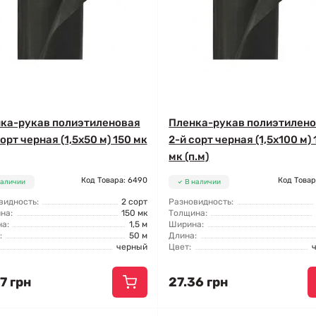
ка-рукав полиэтиленовая
Пленка-рукав полиэтилен
орт черная (1,5x50 м) 150 мк
2-й сорт черная (1,5x100 м)
мк (п.м)
Код Товара: 6490
Код Товар
наличии
В наличии
видность:
2 сорт
Разновидность:
на:
150 мк
Толщина:
а:
1,5 м
Ширина:
:
50 м
Длина:
черный
Цвет:
7 грн
27.36 грн