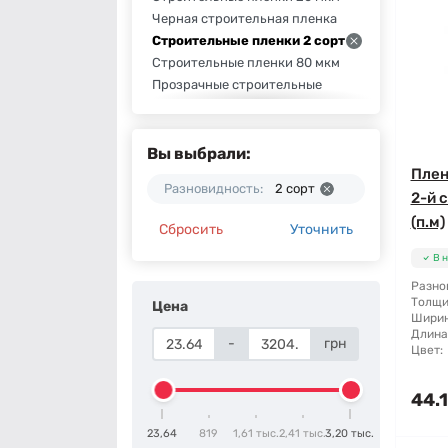
Черная строительная пленка
Строительные пленки 2 сорт
Строительные пленки 80 мкм
Прозрачные строительные
пленки
Строительные пленки 1,5 м
Строительные пленки 100 мк
Вы выбрали:
Строительные пленки 1 сорта
Плен
Разновидность:
2 сорт
Строительные пленки Kubala
2-й с
(п.м)
Сбросить
Уточнить
В 
Разно
Толщи
Цена
Ширин
Длина
-
грн
Цвет:
44.1
23,64
819
1,61 тыс.
2,41 тыс.
3,20 тыс.