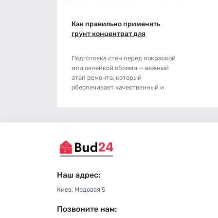
Наждачная бумага
Грабли
Как правильно применять
Полипропиленовый мешок
Губки для шлифования
грунт концентрат для
подготовки стен: пошаговая
Сварочные электроды
Зубило
инструкция
Подготовка стен перед покраской
или оклейкой обоями — важный
Сетка абразивная
Кельма
этап ремонта, который
обеспечивает качественный и
Строительный скотч
Клещи
долговечный результ..
Ключи
Коронки
Лопата
Наш адрес:
Метла
Киев, Медовая 5
Позвоните нам:
Молоток