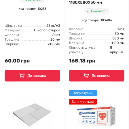
1180X580X50 мм
Код товару: 10285
В наявності
Код товару: 103486
Щільність:
25 кг/м3
Фасовка:
Лист
Матеріал:
Пінополістирол
Товщина:
50 мм
Фасовка:
Лист
Ширина:
580 мм
Товщина:
20 мм
Довжина:
1180 мм
Ширина:
600 мм
Кількість штук в
8
упаковці:
аркушів
60.00 грн
165.18 грн
До кошика
До кошика
Популярний
Закінчується