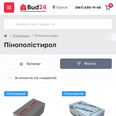
0
Харків
(067) 635-11-65
Утеплювач
Пінополістирол
Пінополістирол
Фільтр
Каталог
Популярний
Популярний