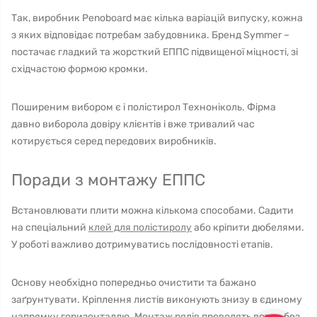
Так, виробник Penoboard має кілька варіацій випуску, кожна
з яких відповідає потребам забудовника. Бренд Symmer –
постачає гладкий та жорсткий ЕППС підвищеної міцності, зі
східчастою формою кромки.
Поширеним вибором є і полістирол Техноніколь. Фірма
давно виборола довіру клієнтів і вже тривалий час
котирується серед передових виробників.
Поради з монтажу ЕППС
Встановлювати плити можна кількома способами. Садити
на спеціальний
клей для полістиролу
або кріпити дюбелями.
У роботі важливо дотримуватись послідовності етапів.
Основу необхідно попередньо очистити та бажано
заґрунтувати. Кріплення листів виконують знизу в єдиному
напрямку горизонталлю. Монтаж рядів проводять встик без