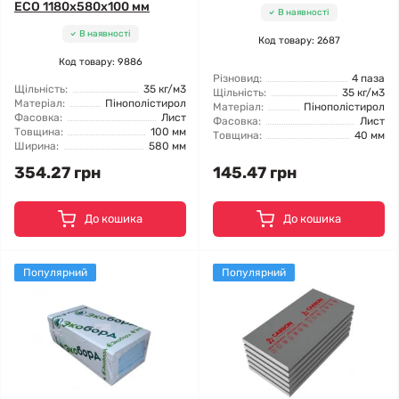
ECO 1180x580x100 мм
В наявності
В наявності
Код товару: 2687
Код товару: 9886
Різновид:
4 паза
Щільність:
35 кг/м3
Щільність:
35 кг/м3
Матеріал:
Пінополістирол
Матеріал:
Пінополістирол
Фасовка:
Лист
Фасовка:
Лист
Товщина:
100 мм
Товщина:
40 мм
Ширина:
580 мм
354.27 грн
145.47 грн
До кошика
До кошика
Популярний
Популярний