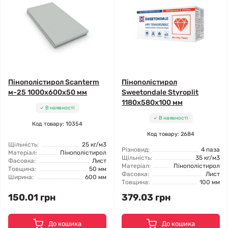
Пінополістирол Scanterm
Пінополістирол
м-25 1000x600x50 мм
Sweetondale Styroplit
1180x580x100 мм
В наявності
В наявності
Код товару: 10354
Код товару: 2684
Щільність:
25 кг/м3
Різновид:
4 паза
Матеріал:
Пінополістирол
Щільність:
35 кг/м3
Фасовка:
Лист
Матеріал:
Пінополістирол
Товщина:
50 мм
Фасовка:
Лист
Ширина:
600 мм
Товщина:
100 мм
150.01 грн
379.03 грн
До кошика
До кошика