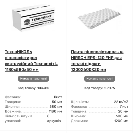
ТехноНІКОЛЬ
Плита пінополістирольна
пінополістирол
HIRSCH EPS-120 FHP для
екструзійний Технопліт L
теплої підлоги
1180x580x50 мм
1200X600X20 мм
Немає в наявності
Немає в наявності
Код товару: 104385
Код товару: 106176
Фасовка:
Лист
Товщина:
50 мм
Щільність:
22 кг/м3
Ширина:
580 мм
Фасовка:
Лист
Довжина:
1180 мм
Товщина:
20 мм
Кількість штук в
8
Ширина:
600 мм
упаковці:
аркушів
Довжина:
1200 мм