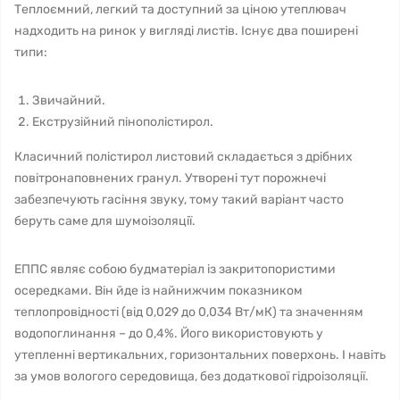
Теплоємний, легкий та доступний за ціною утеплювач
надходить на ринок у вигляді листів. Існує два поширені
типи:
Звичайний.
Екструзійний пінополістирол.
Класичний полістирол листовий складається з дрібних
повітронаповнених гранул. Утворені тут порожнечі
забезпечують гасіння звуку, тому такий варіант часто
беруть саме для шумоізоляції.
ЕППС являє собою будматеріал із закритопористими
осередками. Він йде із найнижчим показником
теплопровідності (від 0,029 до 0,034 Вт/мК) та значенням
водопоглинання – до 0,4%. Його використовують у
утепленні вертикальних, горизонтальних поверхонь. І навіть
за умов вологого середовища, без додаткової гідроізоляції.