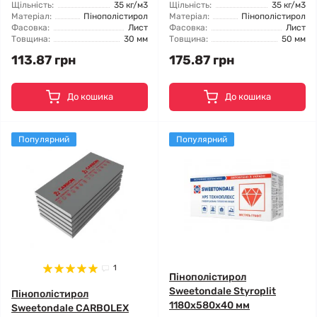
Щільність:
35 кг/м3
Щільність:
35 кг/м3
Матеріал:
Пінополістирол
Матеріал:
Пінополістирол
Фасовка:
Лист
Фасовка:
Лист
Товщина:
30 мм
Товщина:
50 мм
113.87 грн
175.87 грн
До кошика
До кошика
Популярний
Популярний
1
Пінополістирол
Sweetondale Styroplit
Пінополістирол
1180x580x40 мм
Sweetondale CARBOLEX