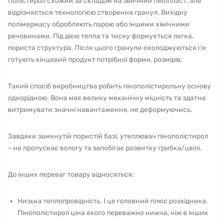
Полістирол схожий за складом на звичний пінопласт, але
відрізняється технологією створення гранул. Вихідну
полімермасу обробляють парою або іншими хімічними
речовинами. Під дією тепла та тиску формується легка,
пориста структура. Після цього гранули охолоджуються і їх
готують кінцевий продукт потрібної форми, розмірів.
Такий спосіб виробництва робить пінополістирольну основу
однорідною. Вона має велику механічну міцність та здатна
витримувати значні навантаження, не деформуючись.
Завдяки замкнутій пористій базі, утеплювач пінополістирол
– не пропускає вологу та запобігає розвитку грибка/цвілі.
До інших переваг товару відносяться:
Низька теплопровідність. І це головний плюс розхідника.
Пінополістирол ціна якого переважно нижча, ніж в інших