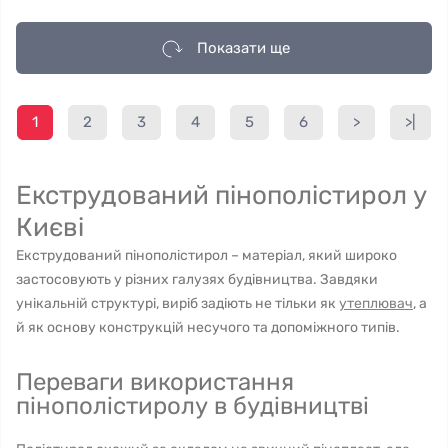
Показати ще
1
2
3
4
5
6
>
>|
Екструдований пінополістирол у
Києві
Екструдований пінополістирол – матеріал, який широко
застосовують у різних галузях будівництва. Завдяки
унікальній структурі, виріб задіють не тільки як
утеплювач
, а
й як основу конструкцій несучого та допоміжного типів.
Переваги використання
пінополістиролу в будівництві