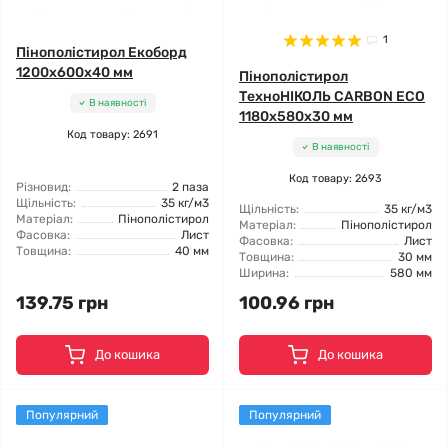
1
Пінополістирол Екоборд
1200x600x40 мм
Пінополістирол
ТехноНІКОЛЬ CARBON ECO
В наявності
1180x580x30 мм
Код товару: 2691
В наявності
Код товару: 2693
Різновид:
2 паза
Щільність:
35 кг/м3
Щільність:
35 кг/м3
Матеріал:
Пінополістирол
Матеріал:
Пінополістирол
Фасовка:
Лист
Фасовка:
Лист
Товщина:
40 мм
Товщина:
30 мм
Ширина:
580 мм
139.75 грн
100.96 грн
До кошика
До кошика
Популярний
Популярний