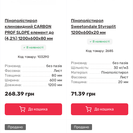
Пінополістирол
Пінополістирол
клиновидний CARBON
Sweetondale Styroplit
PROF SLOPE елемент до
1200x600x20 мм
(4,2%) 1200x600x80 мм
В наявності
В наявності
Код товару: 2685
Код товару: 103290
Різновид:
без пазів
Різновид:
без пазів
Щільність:
30 кг/м3
Фасовка:
Лист
Матеріал:
Пінополістирол
Товщина:
80 мм
Фасовка:
Лист
Ширина:
600 мм
Товщина:
20 мм
Довжина:
1200 мм
268.39 грн
71.39 грн
До кошика
До кошика
Продано
Продано