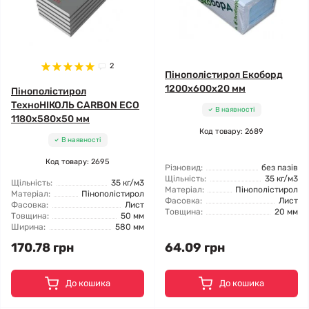
2
Пінополістирол Екоборд
1200x600x20 мм
Пінополістирол
ТехноНІКОЛЬ CARBON ECO
В наявності
1180x580x50 мм
Код товару: 2689
В наявності
Код товару: 2695
Різновид:
без пазів
Щільність:
35 кг/м3
Щільність:
35 кг/м3
Матеріал:
Пінополістирол
Матеріал:
Пінополістирол
Фасовка:
Лист
Фасовка:
Лист
Товщина:
20 мм
Товщина:
50 мм
Ширина:
580 мм
170.78 грн
64.09 грн
До кошика
До кошика