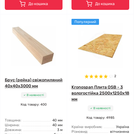
До кошика
До кошика
Популярний
2
Брус (рейка) свіжопиляний
40x40x3000 мм
Kronospan Плита OSB - 3
вологостійка 2500x1250x18
В наявності
мм
Код товару: 400
В наявності
Код товару: 4985
Товщина:
40 мм
Ширина:
40 мм
Країна-виробник:
Україна
Довжина:
3 м
Різновид:
вітчизняна