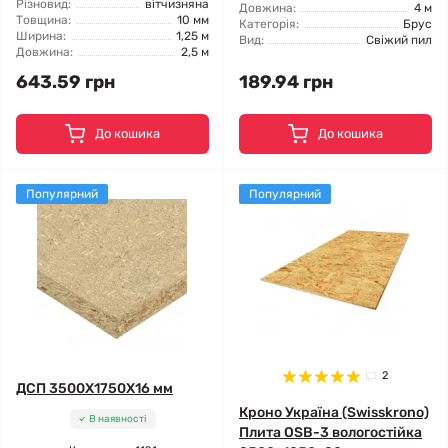
Різновид:
вітчизняна
Довжина:
4 м
Товщина:
10 мм
Категорія:
Брус
Ширина:
1,25 м
Вид:
Свіжий пил
Довжина:
2,5 м
643.59 грн
189.94 грн
До кошика
До кошика
Популярний
Популярний
2
ДСП 3500X1750X16 мм
Кроно Україна (Swisskrono)
В наявності
Плита OSB-3 вологостійка