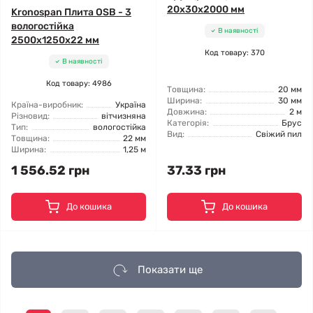
20x30x2000 мм
Kronospan Плита OSB - 3
вологостійка
В наявності
2500x1250x22 мм
Код товару: 370
В наявності
Код товару: 4986
Товщина:
20 мм
Ширина:
30 мм
Країна-виробник:
Україна
Довжина:
2 м
Різновид:
вітчизняна
Категорія:
Брус
Тип:
вологостійка
Вид:
Свіжий пил
Товщина:
22 мм
Ширина:
1,25 м
1 556.52 грн
37.33 грн
До кошика
До кошика
Показати ще