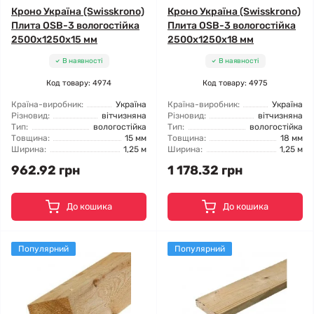
Кроно Україна (Swisskrono)
Кроно Україна (Swisskrono)
Плита OSB-3 вологостійка
Плита OSB-3 вологостійка
2500x1250x15 мм
2500x1250x18 мм
В наявності
В наявності
Код товару: 4974
Код товару: 4975
Країна-виробник:
Україна
Країна-виробник:
Україна
Різновид:
вітчизняна
Різновид:
вітчизняна
Тип:
вологостійка
Тип:
вологостійка
Товщина:
15 мм
Товщина:
18 мм
Ширина:
1,25 м
Ширина:
1,25 м
962.92 грн
1 178.32 грн
До кошика
До кошика
Популярний
Популярний