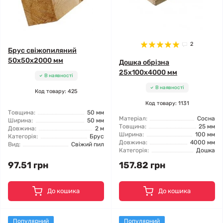
2
Брус свіжопиляний
50x50x2000 мм
Дошка обрізна
25x100x4000 мм
В наявності
В наявності
Код товару: 425
Код товару: 1131
Товщина:
50 мм
Матеріал:
Сосна
Ширина:
50 мм
Товщина:
25 мм
Довжина:
2 м
Ширина:
100 мм
Категорія:
Брус
Довжина:
4000 мм
Вид:
Свіжий пил
Категорія:
Дошка
97.51 грн
157.82 грн
До кошика
До кошика
Популярний
Популярний