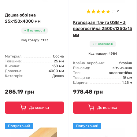
2
Дошка обрізна
25x150x4000 мм
Kronospan Плита OSB - 3
вологостійка 2500x1250x15
В наявності
мм
Код товару: 1133
В наявності
Код товару: 4984
Матеріал:
Сосна
Товщина:
25 мм
Країна-виробник:
Україна
Ширина:
150 мм
Різновид:
вітчизняна
Довжина:
4000 мм
Тип:
вологостійка
Категорія:
Дошка
Товщина:
15 мм
Ширина:
1,25 м
285.19 грн
978.48 грн
До кошика
До кошика
Популярний
Популярний