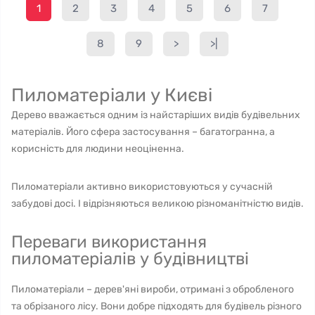
1
2
3
4
5
6
7
8
9
>
>|
Пиломатеріали у Києві
Дерево вважається одним із найстаріших видів будівельних
матеріалів. Його сфера застосування – багатогранна, а
корисність для людини неоціненна.
Пиломатеріали активно використовуються у сучасній
забудові досі. І відрізняються великою різноманітністю видів.
Переваги використання
пиломатеріалів у будівництві
Пиломатеріали – дерев'яні вироби, отримані з обробленого
та обрізаного лісу. Вони добре підходять для будівель різного