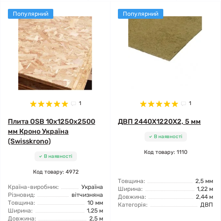
Популярний
Популярний
1
1
Плита OSB 10x1250x2500
ДВП 2440X1220X2, 5 мм
мм Кроно Україна
В наявності
(Swisskrono)
Код товару: 1110
В наявності
Код товару: 4972
Товщина:
2,5 мм
Країна-виробник:
Україна
Ширина:
1,22 м
Різновид:
вітчизняна
Довжина:
2,44 м
Товщина:
10 мм
Категорія:
ДВП
Ширина:
1,25 м
Довжина:
2,5 м