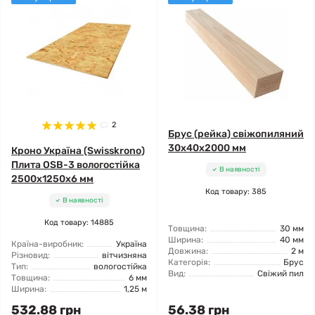
2
Брус (рейка) свіжопиляний
30x40x2000 мм
Кроно Україна (Swisskrono)
Плита OSB-3 вологостійка
В наявності
2500x1250x6 мм
Код товару: 385
В наявності
Код товару: 14885
Товщина:
30 мм
Ширина:
40 мм
Країна-виробник:
Україна
Довжина:
2 м
Різновид:
вітчизняна
Категорія:
Брус
Тип:
вологостійка
Вид:
Свіжий пил
Товщина:
6 мм
Ширина:
1,25 м
532.88 грн
56.38 грн