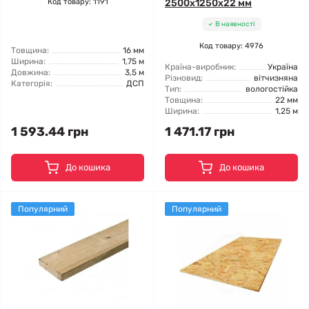
Код товару: 1191
2500x1250x22 мм
В наявності
Код товару: 4976
Товщина:
16 мм
Ширина:
1,75 м
Країна-виробник:
Україна
Довжина:
3,5 м
Різновид:
вітчизняна
Категорія:
ДСП
Тип:
вологостійка
Товщина:
22 мм
Ширина:
1,25 м
1 593.44 грн
1 471.17 грн
До кошика
До кошика
Популярний
Популярний