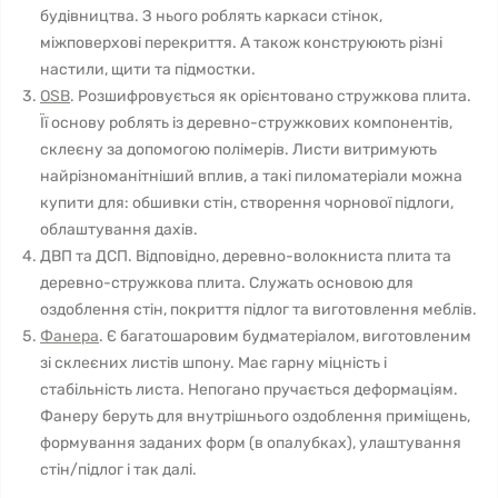
будівництва. З нього роблять каркаси стінок,
міжповерхові перекриття. А також конструюють різні
настили, щити та підмостки.
OSB
. Розшифровується як орієнтовано стружкова плита.
Її основу роблять із деревно-стружкових компонентів,
склеєну за допомогою полімерів. Листи витримують
найрізноманітніший вплив, а такі пиломатеріали можна
купити для: обшивки стін, створення чорнової підлоги,
облаштування дахів.
ДВП та ДСП. Відповідно, деревно-волокниста плита та
деревно-стружкова плита. Служать основою для
оздоблення стін, покриття підлог та виготовлення меблів.
Фанера
. Є багатошаровим будматеріалом, виготовленим
зі склеєних листів шпону. Має гарну міцність і
стабільність листа. Непогано пручається деформаціям.
Фанеру беруть для внутрішнього оздоблення приміщень,
формування заданих форм (в опалубках), улаштування
стін/підлог і так далі.