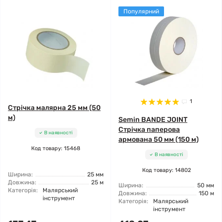
Популярний
1
Стрічка малярна 25 мм (50
м)
Semin BANDE JOINT
Стрічка паперова
В наявності
армована 50 мм (150 м)
Код товару: 15468
В наявності
Код товару: 14802
Ширина:
25 мм
Довжина:
25 м
Ширина:
50 мм
Категорія:
Малярський
Довжина:
150 м
інструмент
Категорія:
Малярський
інструмент