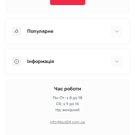
Популярне
Гіпсокартон
OSB
Інформація
Пінопласт
Пінополістирол
Доставка
Мінеральна вата
Оплата
Час роботи
Клей для плитки
Контакти
Пн-Пт: з 8 до 18
Гарантія та повернення
Сб: з 9 до 14
Нд: вихідний
Політика конфіденційності
Про магазин
info@bud24.com.ua
Відгуки