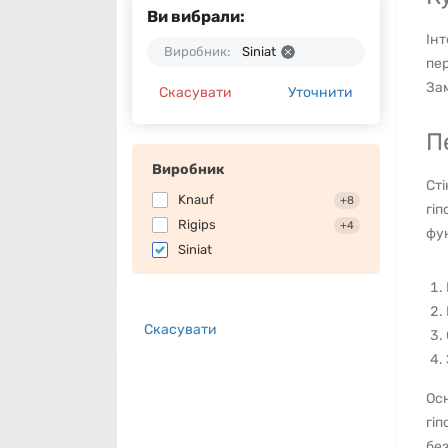
Ви вибрали:
Інт
Виробник:
Siniat
пер
Зам
Скасувати
Уточнити
П
Виробник
Сті
Knauf
+8
гіп
Rigips
+4
фу
Siniat
Скасувати
Осн
гіп
без