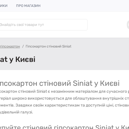
НИКИ
ПРО МАГАЗИН
 гіпсокартон
Гіпсокартон стіновий Siniat
at у Києві
іпсокартон стіновий Siniat у Києві
сокартон стіновий Siniat є незамінним матеріалом для сучасного
еріал широко використовується для облаштування внутрішніх ст
ментів. Завдяки своїм характеристикам та доступній ціні, стінови
удівельній галузі.
упуйте стіновий гіпсокартон Siniat у Ки