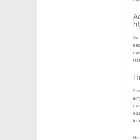
А
h
За 
вар
при
має
Г
Гіп
інт
вим
ефе
інт
Не 