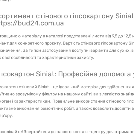
сортимент стінового гіпсокартону Siniat
ttps://bud24.com.ua
товщиною матеріалу в каталозі представлені листи від 9,5 до 12,5
іант для конкретного проєкту. Вартість стінового гіпсокартону Sini
значення. За типом застосування доступні варіанти для сухих, 
 свої особливості та характеристики захисту.
іпсокартон Siniat: Професійна допомога 
сокартон стіновий Siniat – це ідеальний матеріал для здійснення
уїтивно зрозумілому фільтру на нашому сайті, ви з легкістю знайд
огам і характеристикам. Правильне використання стінового гіпсо
ктивне виконання ремонтних робіт, а також дозволить досягти в
ер'єру.
зволікайте! Звертайтеся до нашого контакт-центру для отриманн