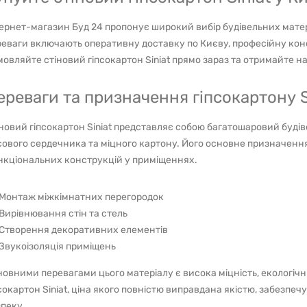
ернет-магазин Буд 24 пропонує широкий вибір будівельних матер
еваги включають оперативну доставку по Києву, професійну консу
овляйте стіновий гіпсокартон Siniat прямо зараз та отримайте н
ереваги та призначення гіпсокартону Si
новий гіпсокартон Siniat представляє собою багатошаровий будів
сового сердечника та міцного картону. Його основне призначення
нкціональних конструкцій у приміщеннях.
Монтаж міжкімнатних перегородок
Вирівнювання стін та стель
Створення декоративних елементів
Звукоізоляція приміщень
овними перевагами цього матеріалу є висока міцність, екологічн
сокартон Siniat, ціна якого повністю виправдана якістю, забезпе
пеку.