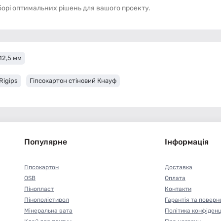
орі оптимальних рішень для вашого проекту.
12,5 мм
Rigips
Гіпсокартон стіновий Кнауф
Популярне
Інформація
Гіпсокартон
Доставка
OSB
Оплата
Пінопласт
Контакти
Пінополістирол
Гарантія та поверн
Мінеральна вата
Політика конфіденц