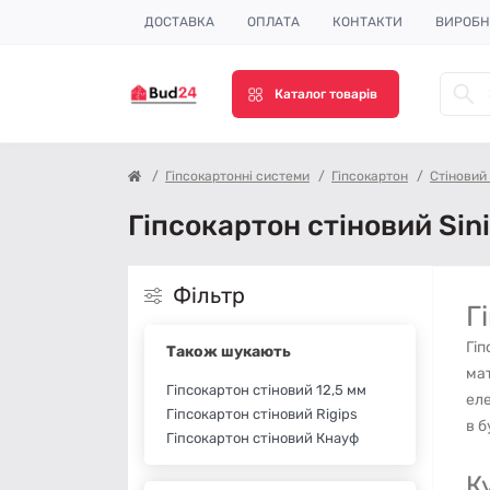
ДОСТАВКА
ОПЛАТА
КОНТАКТИ
ВИРОБ
Каталог товарів
Гіпсокартонні системи
Гіпсокартон
Стіновий
Гіпсокартон стіновий Sini
Фільтр
Г
Гіп
Також шукають
мат
Гіпсокартон стіновий 12,5 мм
еле
Гіпсокартон стіновий Rigips
в б
Гіпсокартон стіновий Кнауф
К