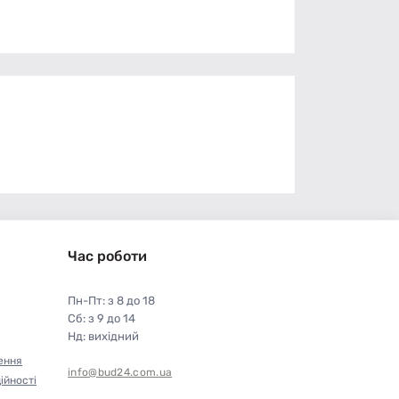
Час роботи
Пн-Пт: з 8 до 18
Сб: з 9 до 14
Нд: вихідний
ення
info@bud24.com.ua
ійності