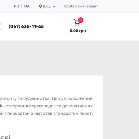
RU
UA
Особистий кабінет
Київ
0
(067) 635-11-65
0.00 грн
 ремонту та будівництва. Цей універсальний
ін, створення перегородок та декоративних
й гіпсокартон Siniat став стандартом якості
єві