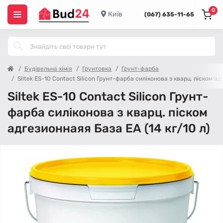
0
Київ
(067) 635-11-65
Будівельна хімія
Грунтовка
Грунт-фарба
Siltek ES-10 Contact Silicon Грунт-фарба силіконова з кварц. піском ад
Siltek ES-10 Contact Silicon Грунт-
фарба силіконова з кварц. піском
адгезионнаяя База ЕА (14 кг/10 л)