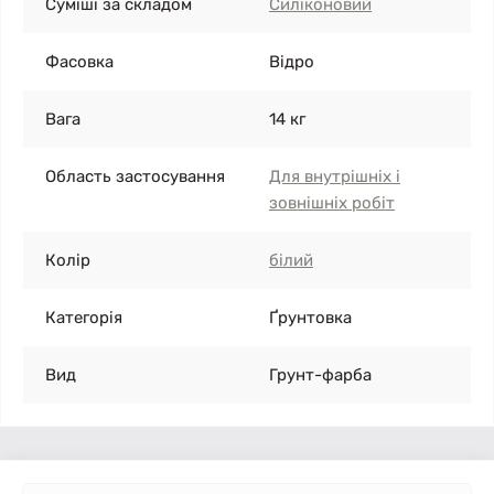
Суміші за складом
Силіконовий
Фасовка
Відро
Вага
14 кг
Область застосування
Для внутрішніх і
зовнішніх робіт
Колір
білий
Категорія
Ґрунтовка
Вид
Грунт-фарба