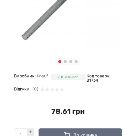
Виробник:
Knauf
Код товару:
В наявності
81734
Відгуки:
(0)
78.61 грн
До кошика