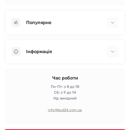
Популярне
Гіпсокартон
OSB
Інформація
Пінопласт
Пінополістирол
Доставка
Мінеральна вата
Оплата
Час роботи
Клей для плитки
Контакти
Пн-Пт: з 8 до 18
Гарантія та повернення
Сб: з 9 до 14
Нд: вихідний
Політика конфіденційності
Про магазин
info@bud24.com.ua
Відгуки
Карта сайту