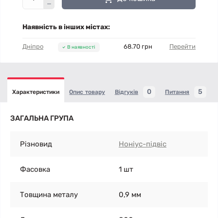
Наявність в інших містах:
Дніпро
68.70 грн
Перейти
В наявності
0
5
Характеристики
Опис товару
Відгуків
Питання
ЗАГАЛЬНА ГРУПА
Різновид
Ноніус-підвіс
Фасовка
1 шт
Товщина металу
0,9 мм