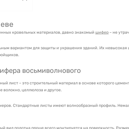
иеве
менных кровельных материалов, давно знакомый
шифер
– не утра
ным вариантом для защиты и украшения зданий. Их невысокая ц
тройщиков.
ифера восьмиволнового
ный лист – это строительный материал в основе которого цеме
е волокно, целлюлоза и другое.
змеров. Стандартные листы имеют волнообразный профиль. Нема
й вид полотна проще всего монтируется на поверхность. Размер