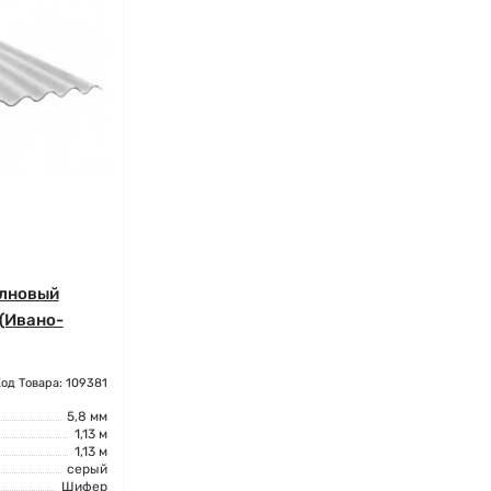
лновый
 (Ивано-
од Товара: 109381
5,8 мм
1,13 м
1,13 м
серый
Шифер