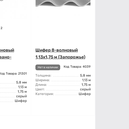
2
лновый
Шифер 8-волновый
Ивано-
1,13x1,75 м (Запорожье)
Код Товара: 4039
Нет в наличии
Код Товара: 21301
Толщина:
5,8 мм
Ширина:
1,13 м
5,8 мм
Длина:
1,75 м
1,13 м
Цвет:
серый
1,75 м
Категория:
Шифер
серый
Шифер