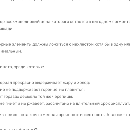
фер восьмиволновый цена которого остается в выгодном сегмен
лощади.
ерные элементы должны ложиться с нахлестом хотя бы в одну или
инимальным.
инств, среди которых:
териал прекрасно выдерживает жару и холод;
ие не поддерживает горение, не плавится;
т гораздо дешевле той же черепицы;
не гниет и не ржавеет, рассчитано на длительный срок эксплуат
 все же остается отменная прочность и жесткость. А также – 