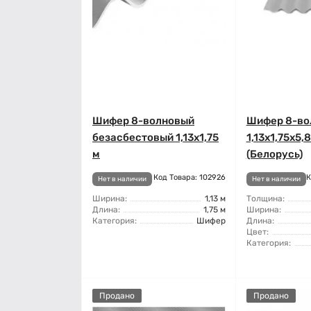
Шифер 8-волновый
Шифер 8-во
безасбестовый 1,13x1,75
1,13x1,75x5,
м
(Белорусь)
Код Товара: 102926
К
Нет в наличии
Нет в наличии
Ширина:
1,13 м
Толщина:
Длина:
1,75 м
Ширина:
Категория:
Шифер
Длина:
Цвет:
Категория:
Продано
Продано