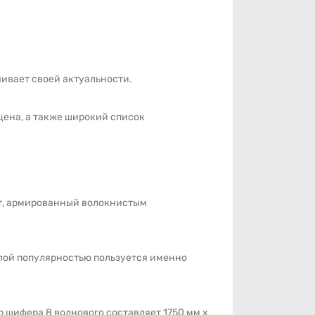
чивает своей актуальности.
ена, а также широкий список
нт, армированный волокнистым
лой популярностью пользуется именно
 шифера 8 волнового составляет 1750 мм х