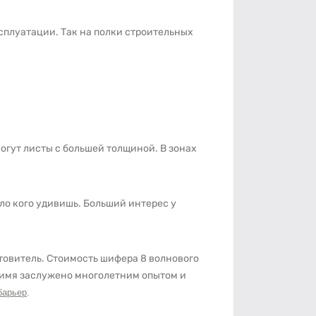
сплуатации. Так на полки строительных
огут листы с большей толщиной. В зонах
о кого удивишь. Больший интерес у
товитель. Стоимость шифера 8 волнового
е имя заслужено многолетним опытом и
барьер
.