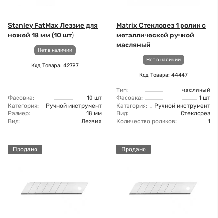
Stanley FatMax Лезвие для
Matrix Стеклорез 1 ролик с
ножей 18 мм (10 шт)
металлической ручкой
масляный
Нет в наличии
Нет в наличии
Код Товара: 42797
Код Товара: 44447
Тип:
масляный
Фасовка:
10 шт
Фасовка:
1 шт
Категория:
Ручной инструмент
Категория:
Ручной инструмент
Размер:
18 мм
Вид:
Стеклорез
Вид:
Лезвия
Количество роликов:
1
Продано
Продано