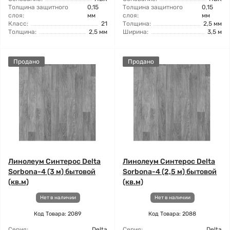
Толщина защитного
0,15
Толщина защитного
0,15
слоя:
мм
слоя:
мм
Класс:
21
Толщина:
2,5 мм
Толщина:
2,5 мм
Ширина:
3,5 м
Продано
Продано
Линолеум Синтерос Delta
Линолеум Синтерос Delta
Sorbona-4 (3 м) бытовой
Sorbona-4 (2,5 м) бытовой
(кв.м)
(кв.м)
Нет в наличии
Нет в наличии
Код Товара: 2089
Код Товара: 2088
Серия:
Delta
Серия:
Delta