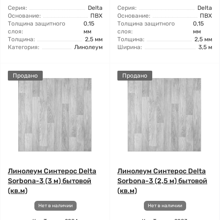
Серия:
Delta
Серия:
Delta
Основание:
ПВХ
Основание:
ПВХ
Толщина защитного
0,15
Толщина защитного
0,15
слоя:
мм
слоя:
мм
Толщина:
2,5 мм
Толщина:
2,5 мм
Категория:
Линолеум
Ширина:
3,5 м
Продано
Продано
Линолеум Синтерос Delta
Линолеум Синтерос Delta
Sorbona-3 (3 м) бытовой
Sorbona-3 (2,5 м) бытовой
(кв.м)
(кв.м)
Нет в наличии
Нет в наличии