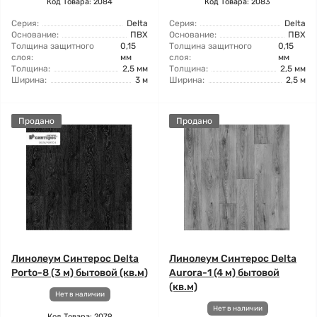
Код Товара: 2084
Код Товара: 2083
Серия:
Delta
Серия:
Delta
Основание:
ПВХ
Основание:
ПВХ
Толщина защитного
0,15
Толщина защитного
0,15
слоя:
мм
слоя:
мм
Толщина:
2,5 мм
Толщина:
2,5 мм
Ширина:
3 м
Ширина:
2,5 м
Продано
Продано
Линолеум Синтерос Delta
Линолеум Синтерос Delta
Porto-8 (3 м) бытовой (кв.м)
Aurora-1 (4 м) бытовой
(кв.м)
Нет в наличии
Нет в наличии
Код Товара: 2079