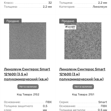
Класс:
32
Толщина:
2,2 мм
Толщина:
2,2 мм
Категория:
Линолеум
Продано
Продано
Линолеум Синтерос Smart
Линолеум Синтерос Smart
121600 (3,5 м)
121600 (3 м)
полукоммерческий (кв.м)
полукоммерческий (кв.м)
Нет в наличии
Нет в наличии
Код Товара: 2152
Код Товара: 2151
Основание:
ПВХ
Серия:
Smart
Толщина защитного
0,5
Основание:
ПВХ
слоя:
мм
Толщина металла:
0,5 мм