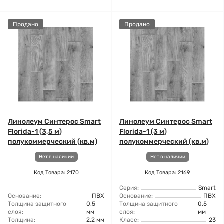
Продано
Продано
Линолеум Синтерос Smart
Линолеум Синтерос Smart
Florida-1 (3,5 м)
Florida-1 (3 м)
полукоммерческий (кв.м)
полукоммерческий (кв.м)
Нет в наличии
Нет в наличии
Код Товара: 2170
Код Товара: 2169
Серия:
Smart
Основание:
ПВХ
Основание:
ПВХ
Толщина защитного
0,5
Толщина защитного
0,5
слоя:
мм
слоя:
мм
Толщина:
2,2 мм
Класс:
23