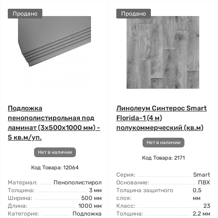
Продано
Продано
Подложка
Линолеум Синтерос Smart
пенополистирольная под
Florida-1 (4 м)
ламинат (3x500x1000 мм) -
полукоммерческий (кв.м)
5 кв.м/уп.
Нет в наличии
Нет в наличии
Код Товара: 2171
Код Товара: 12064
Серия:
Smart
Материал:
Пенополистирол
Основание:
ПВХ
Толщина:
3 мм
Толщина защитного
0,5
Ширина:
500 мм
слоя:
мм
Длина:
1000 мм
Класс:
23
Категория:
Подложка
Толщина:
2,2 мм