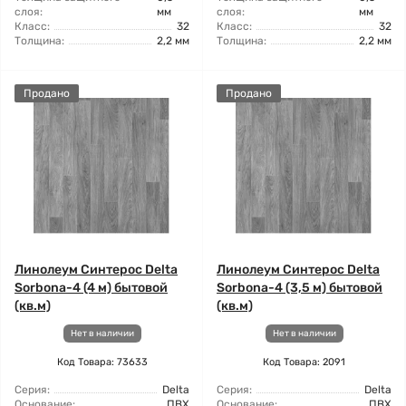
слоя:
мм
слоя:
мм
Класс:
32
Класс:
32
Толщина:
2,2 мм
Толщина:
2,2 мм
Продано
Продано
Линолеум Синтерос Delta
Линолеум Синтерос Delta
Sorbona-4 (4 м) бытовой
Sorbona-4 (3,5 м) бытовой
(кв.м)
(кв.м)
Нет в наличии
Нет в наличии
Код Товара: 73633
Код Товара: 2091
Серия:
Delta
Серия:
Delta
Основание:
ПВХ
Основание:
ПВХ