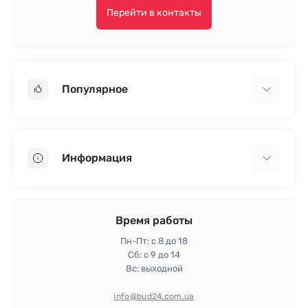
Перейти в контакты
Популярное
Гипсокартон
OSB
Информация
Пенопласт
Пенополистирол
Доставка
Минеральная вата
Оплата
Время работы
Клей для плитки
Контакты
Пн-Пт: с 8 до 18
Гарантия и возврат
Сб: с 9 до 14
Вс: выходной
Политика конфиденциальности
Про магазин
info@bud24.com.ua