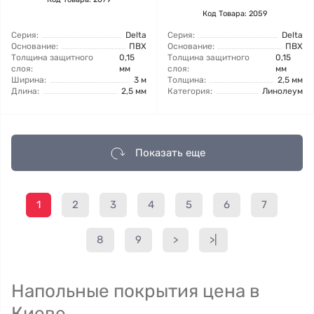
Код Товара: 2059
Серия:
Delta
Серия:
Delta
Основание:
ПВХ
Основание:
ПВХ
Толщина защитного
0,15
Толщина защитного
0,15
слоя:
мм
слоя:
мм
Ширина:
3 м
Толщина:
2,5 мм
Длина:
2,5 мм
Категория:
Линолеум
Показать еще
1
2
3
4
5
6
7
8
9
>
>|
Напольные покрытия цена в
Киеве