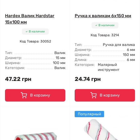
Hardex Валик Hardstar
Ручка к валикам 6x150 мм
15x100 мм
В наличии
В наличии
Код Товара: 3214
Код Товара: 30052
Тип:
Ручка для валика
Диаметр:
6 мм
Тип:
Валик
Ширина:
150 мм
Диаметр:
15 мм
Длина:
6 мм
Ширина:
100 мм
Категория:
Малярный
Категория:
Валик
инструмент
47.22 грн
24.74 грн
В корзину
В корзину
Популярный