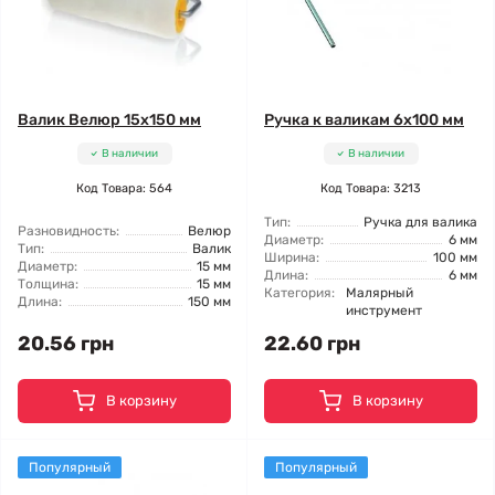
Валик Велюр 15x150 мм
Ручка к валикам 6x100 мм
В наличии
В наличии
Код Товара: 564
Код Товара: 3213
Тип:
Ручка для валика
Разновидность:
Велюр
Диаметр:
6 мм
Тип:
Валик
Ширина:
100 мм
Диаметр:
15 мм
Длина:
6 мм
Толщина:
15 мм
Категория:
Малярный
Длина:
150 мм
инструмент
20.56 грн
22.60 грн
В корзину
В корзину
Популярный
Популярный