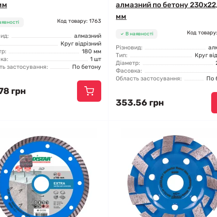
мм
алмазний по бетону 230x22,
мм
Код товару: 1763
аявності
Код товару
В наявності
ид:
алмазний
Круг відрізний
Різновид:
ал
р:
180 мм
Тип:
Круг ві
ка:
1 шт
Діаметр:
ть застосування:
По бетону
Фасовка:
Область застосування:
По 
78 грн
353.56 грн