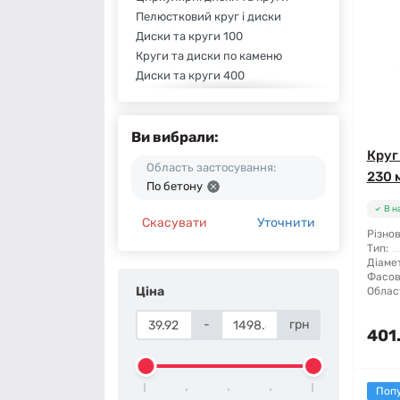
Пелюстковий круг і диски
Диски та круги 100
Круги та диски по каменю
Диски та круги 400
Круги та диски 120
Диски та круги по бетону
Круги та диски по плитці
Ви вибрали:
Круги та диски по металу
Круг
Область застосування:
Алмазні круги та диски
230 
По бетону
Круги та диски WellCut
В н
Диск (коло) Technics
Скасувати
Уточнити
Коло Отаман
Різнов
Тип:
Коло (диск) WERK
Діамет
Круги та диски Hauer
Фасов
Ціна
Диск (коло) Klingspor
Облас
Диск (коло) DISTAR
-
грн
401.
Поп