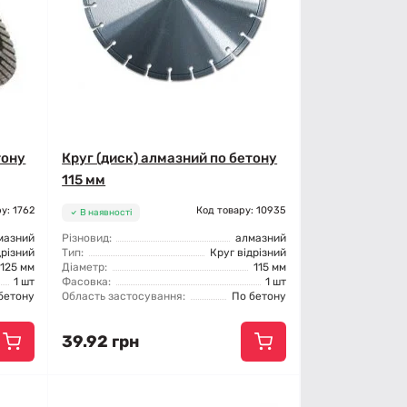
тону
Круг (диск) алмазний по бетону
115 мм
у: 1762
Код товару: 10935
В наявності
мазний
Різновид:
алмазний
дрізний
Тип:
Круг відрізний
125 мм
Діаметр:
115 мм
1 шт
Фасовка:
1 шт
бетону
Область застосування:
По бетону
39.92 грн