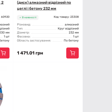
 2
(диск) алмазний відрізний по
цеглі і бетону 232 мм
: 60920
Код товару: 23308
В наявності
мазний
Різновид:
алмазний
дрізний
Тип:
Круг відрізний
230 мм
Діаметр:
232 мм
1 шт
Фасовка:
1 шт
бетону
Область застосування:
По бетону
1 471.01 грн