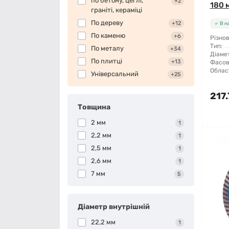
по бетону, цеглі,
+2
180 
граніті, кераміці
По дереву
+12
В н
По каменю
+6
Різнов
Тип:
По металу
+34
Діамет
По плитці
+13
Фасов
Облас
Універсальний
+25
217.
Товщина
2 мм
1
2,2 мм
1
2,5 мм
1
2,6 мм
1
7 мм
5
Діаметр внутрішній
22,2 мм
1