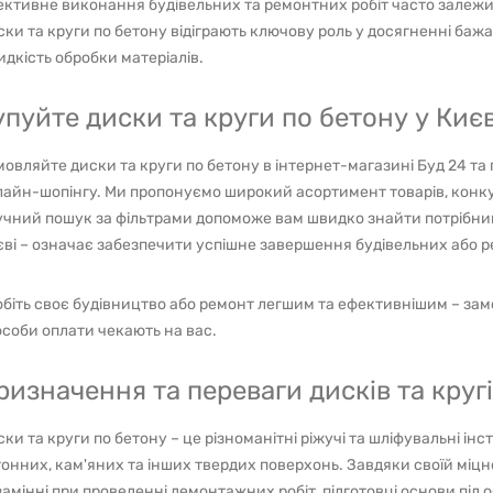
ктивне виконання будівельних та ремонтних робіт часто залежит
ки та круги по бетону відіграють ключову роль у досягненні бажа
дкість обробки матеріалів.
упуйте диски та круги по бетону у Києв
овляйте диски та круги по бетону в інтернет-магазині Буд 24 та
айн-шопінгу. Ми пропонуємо широкий асортимент товарів, конкур
чний пошук за фільтрами допоможе вам швидко знайти потрібний 
ві – означає забезпечити успішне завершення будівельних або р
біть своє будівництво або ремонт легшим та ефективнішим – зам
соби оплати чекають на вас.
ризначення та переваги дисків та круг
ки та круги по бетону – це різноманітні ріжучі та шліфувальні ін
онних, кам'яних та інших твердих поверхонь. Завдяки своїй міцно
амінні при проведенні демонтажних робіт, підготовці основи під