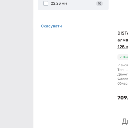
22,23 мм
10
Скасувати
DISTA
алма
125 
В н
Різнов
Тип:
Діамет
Фасов
Облас
709
Д