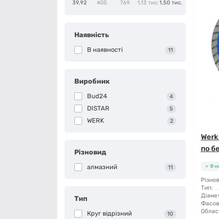
39,92
405
769
1,13 тис.
1,50 тис.
Наявність
В наявності
11
Виробник
Bud24
4
DISTAR
5
WERK
2
Werk
по б
Різновид
алмазний
В н
11
Різнов
Тип:
Діамет
Тип
Фасов
Облас
Круг відрізний
10