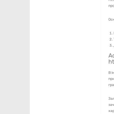
про
Осн
А
h
В і
при
гра
Зал
зач
ха