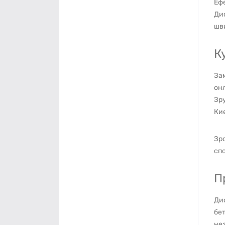
Ефе
Дис
шви
К
Зам
онл
Зру
Киє
Зро
спо
П
Дис
бет
нез