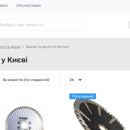
НИКИ
ПРО МАГАЗИН
уги та диски
Диски та круги по бетону
 у Києві
Популярний