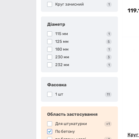
Круг зачисний
1
119.
Діаметр
115 мм
1
125 мм
5
180 мм
1
230 мм
3
232 мм
1
Фасовка
1 шт
11
Область застосування
Для штукатурки
+1
По бетону
Круг