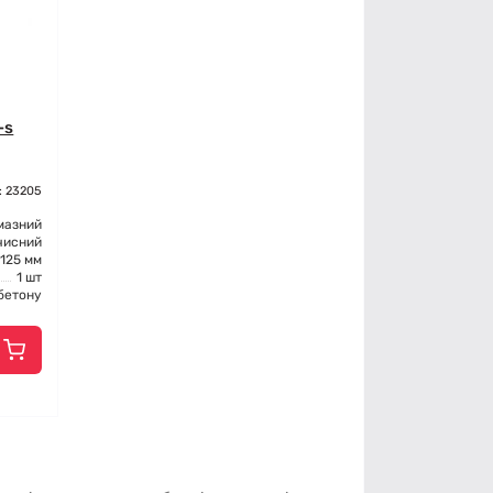
-s
: 23205
мазний
чисний
125 мм
1 шт
бетону