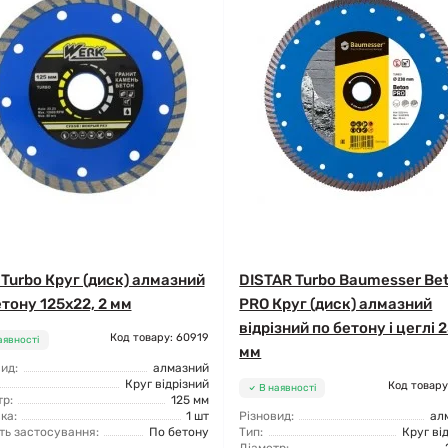
 Turbo Круг (диск) алмазний
DISTAR Turbo Baumesser Be
етону 125x22, 2 мм
PRO Круг (диск) алмазний
відрізний по бетону і цеглі 
Код товару: 60919
аявності
мм
ид:
алмазний
Круг відрізний
Код товару
В наявності
р:
125 мм
ка:
1 шт
Різновид:
ал
ть застосування:
По бетону
Тип:
Круг ві