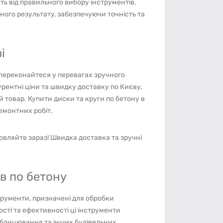
ь від правильного вибору інструментів.
ного результату, забезпечуючи точність та
і
 переконайтеся у перевагах зручного
ентні ціни та швидку доставку по Києву.
товар. Купити диски та круги по бетону в
емонтних робіт.
овляйте зараз! Швидка доставка та зручні
ів по бетону
струменти, призначені для обробки
сті та ефективності ці інструменти
 облицювання та інших будівельних