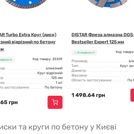
R Turbo Extra Круг (диск)
DISTAR Фреза алмазна DGS
зний відрізний по бетону
Bestseller Expert 125 мм
мм
Код товару
В наявності
Код товару: 23309
аявності
Різновид:
ал
Тип:
Круг за
ид:
алмазний
Діаметр:
Круг відрізний
Фасовка:
р:
125 мм
Область застосування:
По 
ка:
1 шт
ть застосування:
По бетону
1 498.64 грн
.65 грн
иски та круги по бетону у Києві