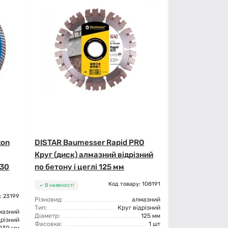
ton
DISTAR Baumesser Rapid PRO
Круг (диск) алмазний відрізний
230
по бетону і цеглі 125 мм
Код товару: 108191
В наявності
: 23199
Різновид:
алмазний
Тип:
Круг відрізний
мазний
Діаметр:
125 мм
дрізний
Фасовка:
1 шт