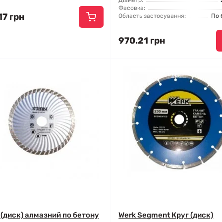
Діаметр:
Фасовка:
17 грн
Область застосування:
По 
970.21 грн
 (диск) алмазний по бетону
Werk Segment Круг (диск)