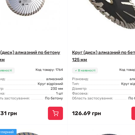
 (диск) алмазний по бетону
Круг (диск) алмазний по бе
мм
125 мм
Код товару: 1764
Код товар
аявності
В наявності
ид:
алмазний
Різновид:
ал
Круг відрізний
Тип:
Круг ві
р:
230 мм
Діаметр:
ка:
1 шт
Фасовка:
ть застосування:
По бетону
Область застосування:
По 
31 грн
126.69 грн
улярний