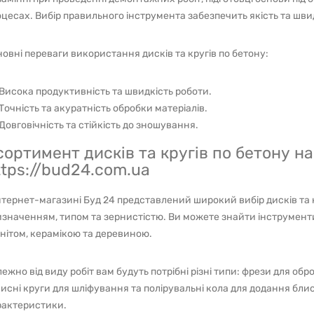
цесах. Вибір правильного інструмента забезпечить якість та шви
овні переваги використання дисків та кругів по бетону:
Висока продуктивність та швидкість роботи.
Точність та акуратність обробки матеріалів.
Довговічність та стійкість до зношування.
сортимент дисків та кругів по бетону на
ttps://bud24.com.ua
нтернет-магазині Буд 24 представлений широкий вибір дисків та к
значенням, типом та зернистістю. Ви можете знайти інструменти
нітом, керамікою та деревиною.
ежно від виду робіт вам будуть потрібні різні типи: фрези для обро
исні круги для шліфування та полірувальні кола для додання блис
рактеристики.