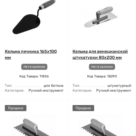
Кельма печника 165x100
Кельма для венецианской
мм
штукатурки 80x200 мм
Нет в наличии
Нет в наличии
Код Товара: 11836
Код Товара: 18290
Тип:
для бетона
Тип:
штукатурный
Категория:
Ручной инструмент
Категория:
Ручной инструмент
Продано
Продано