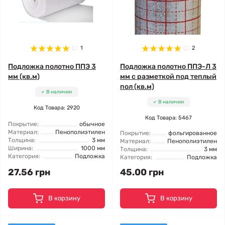
1
2
Подложка полотно ППЭ 3
Подложка полотно ППЭ-Л 3
мм (кв.м)
мм с разметкой под теплый
пол (кв.м)
В наличии
В наличии
Код Товара: 2920
Код Товара: 5467
Покрытие:
обычное
Материал:
Пенополиэтилен
Покрытие:
фольгированное
Толщина:
3 мм
Материал:
Пенополиэтилен
Ширина:
1000 мм
Толщина:
3 мм
Категория:
Подложка
Категория:
Подложка
27.56 грн
45.00 грн
В корзину
В корзину