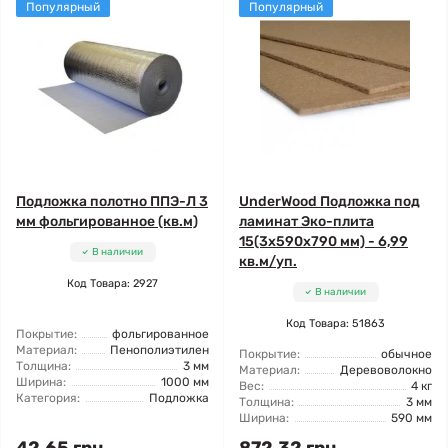
Популярный
Популярный
Подложка полотно ППЭ-Л 3
UnderWood Подложка под
мм фольгированное (кв.м)
ламинат Эко-плита
15(3x590x790 мм) - 6,99
В наличии
кв.м/уп.
Код Товара: 2927
В наличии
Код Товара: 51863
Покрытие:
фольгированное
Материал:
Пенополиэтилен
Покрытие:
обычное
Толщина:
3 мм
Материал:
Деревоволокно
Ширина:
1000 мм
Вес:
4 кг
Категория:
Подложка
Толщина:
3 мм
Ширина:
590 мм