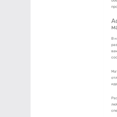
об
про
А
м
В 
ра
ва
со
Ма
отл
ид
Ра
лю
спе