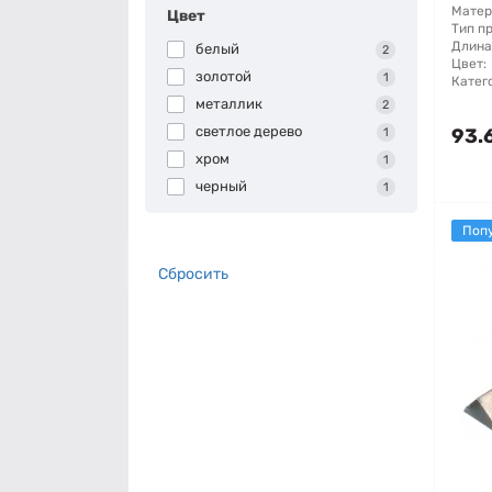
Матер
Цвет
Тип п
Длина
белый
2
Цвет:
золотой
1
Катег
металлик
2
светлое дерево
93.
1
хром
1
черный
1
Поп
Сбросить