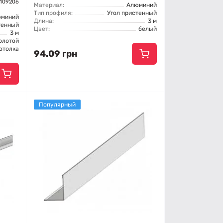
 109206
Материал:
Алюминий
Тип профиля:
Угол пристенный
юминий
Длина:
3 м
тенный
Цвет:
белый
3 м
олотой
отолка
94.09 грн
Популярный