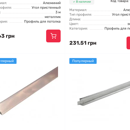
Код Товара:
В наличии
иал:
Алюминий
рофиля:
Угол пристенный
Материал:
Ал
:
3 м
Тип профиля:
Угол прис
металлик
Длина:
ория:
Профиль для потолка
Цвет:
з
Категория:
Профиль для п
63 грн
231.51 грн
улярный
Популярный