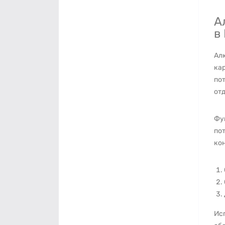
А
в
Ал
кар
по
отд
Фу
по
ко
Ис