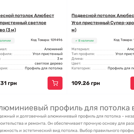
есной потолок Алюбест
Подвесной потолок Алюбе
 пристенный светлое
Угол пристенный Супер-хро
о (3 м)
м)
Код Товара: 109496
Код Товара:
наличии
В наличии
иал:
Алюминий
Материал:
Ал
рофиля:
Угол пристенный
Тип профиля:
Угол прис
:
3 м
Длина:
светлое дерево
Цвет:
ория:
Профиль для потолка
Категория:
Профиль для п
31 грн
109.26 грн
люминиевый профиль для потолка 
дежный и долговечный алюминиевый профиль для потолка – не
оительства и ремонта. Он обеспечивает прочную основу для ра
ежность и эстетический вид потолка. Выбор правильного профил