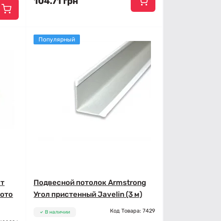
104.71 грн
Популярный
ст
Подвесной потолок Armstrong
лото
Угол пристенный Javelin (3 м)
Код Товара: 7429
В наличии