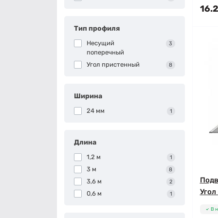
16.2
Тип профиля
Несущий
3
поперечный
Угол пристенный
8
Ширина
24 мм
1
Длина
1,2 м
1
3 м
8
Подв
3,6 м
2
Угол
0,6 м
1
В 