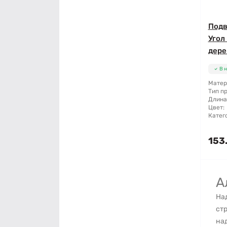
Подв
Угол
дерев
В 
Матер
Тип п
Длина
Цвет:
Катег
153.
А
На
стр
над