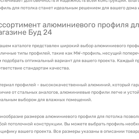
еспечивает долговечность и надежность всей конструкции. Бла
филь для потолка станет идеальным решением для вашего дома 
ссортимент алюминиевого профиля для
агазине Буд 24
нашем каталоге представлен широкий выбор алюминиевого профи
зличные типы профилей, такие как MW-профиль, несущий попереч
м подобрать оптимальный вариант для вашего проекта. Каждый п
ответствие стандартам качества.
териал профилей – высококачественный алюминий, который гара
ичие от стальных аналогов, алюминиевые профили легче и устойч
еальным выбором для влажных помещений.
знообразие размеров алюминиевого профиля для потолка позвол
бой потолочной конструкции. Вы можете выбрать профиль необх
цифику вашего проекта. Все размеры указаны в описании товар