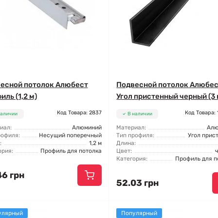
есной потолок Алюбест
Подвесной потолок Алюбе
иль (1,2 м)
Угол пристенный черный (3 
Код Товара: 2837
Код Товара:
наличии
В наличии
иал:
Алюминий
Материал:
Ал
рофиля:
Несущий поперечный
Тип профиля:
Угол прис
:
1,2 м
Длина:
ория:
Профиль для потолка
Цвет:
Категория:
Профиль для п
46 грн
52.03 грн
улярный
Популярный