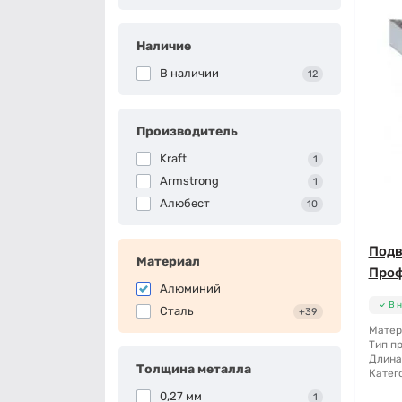
Наличие
В наличии
12
Производитель
Kraft
1
Armstrong
1
Алюбест
10
Подв
Материал
Проф
Алюминий
В 
Сталь
+39
Матер
Тип п
Длина
Толщина металла
Катег
0,27 мм
1