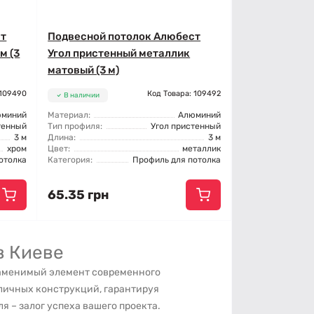
ст
Подвесной потолок Алюбест
м (3
Угол пристенный металлик
матовый (3 м)
 109490
Код Товара: 109492
В наличии
юминий
Материал:
Алюминий
тенный
Тип профиля:
Угол пристенный
3 м
Длина:
3 м
хром
Цвет:
металлик
отолка
Категория:
Профиль для потолка
65.35 грн
в Киеве
заменимый элемент современного
зличных конструкций, гарантируя
я – залог успеха вашего проекта.