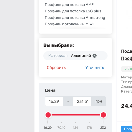
Профиль для потолка AMF
Профиль для потолка LSG plus
Профиль для потолка Armstrong
Профиль потолочный MIWI
Профиль потолочный Kraft
Потолочный профиль Алюбест
Вы выбрали:
Подв
Материал:
Алюминий
Проф
Сбросить
Уточнить
В 
Матер
Тип п
Длина
Цена
Катег
-
грн
24.
16,29
70,10
124
178
232
Поп