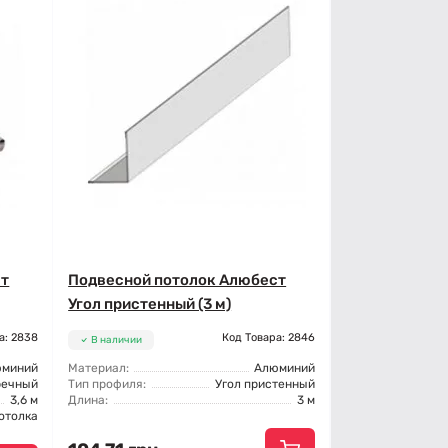
ст
Подвесной потолок Алюбест
Угол пристенный (3 м)
а: 2838
Код Товара: 2846
В наличии
юминий
Материал:
Алюминий
речный
Тип профиля:
Угол пристенный
3,6 м
Длина:
3 м
отолка