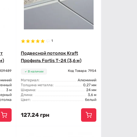
1
ст
Подвесной потолок Kraft
м)
Профиль Fortis Т-24 (3,6 м)
 109489
Код Товара: 7954
В наличии
юминий
Материал:
Алюминий
тенный
Толщина металла:
0,27 мм
3 м
Ширина:
24 мм
черный
Длина:
3,6 м
отолка
Цвет:
белый
127.24 грн